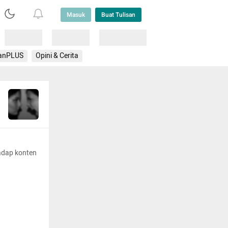
Masuk
Buat Tulisan
Loading
Loading
Lainnya
anPLUS
Opini & Cerita
adap konten