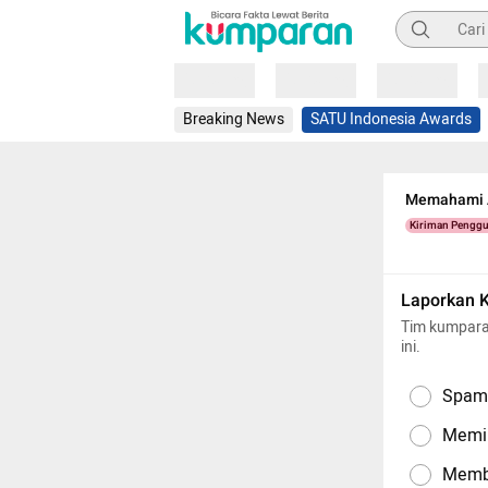
Pencarian
Loading
Loading
Loading
Breaking News
SATU Indonesia Awards
Memahami Ag
Kiriman Pengg
Laporkan 
Tim kumpara
ini.
Spam,
Memil
Memba