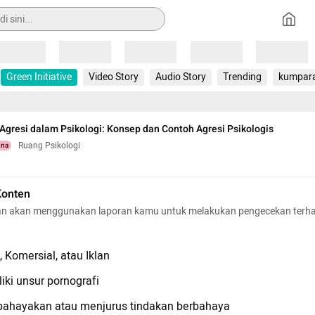
Loading
Loading
Loading
Loading
Loading
Green Initiative
Video Story
Audio Story
Trending
kumpar
resi dalam Psikologi: Konsep dan Contoh Agresi Psikologis
Ruang Psikologi
una
Konten
n akan menggunakan laporan kamu untuk melakukan pengecekan terh
 Komersial, atau Iklan
iki unsur pornografi
hayakan atau menjurus tindakan berbahaya