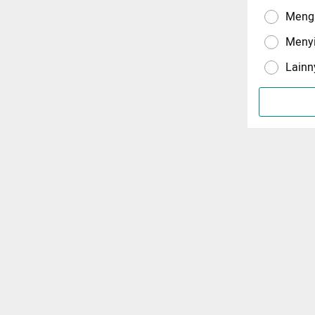
Menga
Meny
Lainn