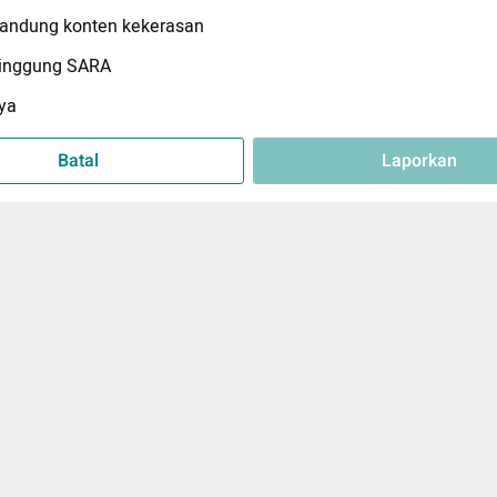
ndung konten kekerasan
inggung SARA
ya
Batal
Laporkan