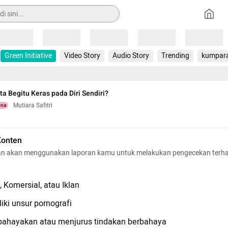
Loading
Loading
Loading
Loading
Loading
Green Initiative
Video Story
Audio Story
Trending
kumpar
a Begitu Keras pada Diri Sendiri?
Mutiara Safitri
una
Konten
n akan menggunakan laporan kamu untuk melakukan pengecekan terh
 Komersial, atau Iklan
iki unsur pornografi
hayakan atau menjurus tindakan berbahaya