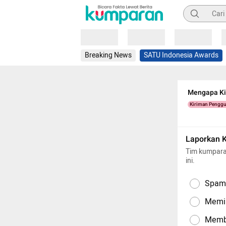
Pencarian
Loading
Loading
Loading
Breaking News
SATU Indonesia Awards
Mengapa Kit
Kiriman Pengg
Laporkan 
Tim kumpara
ini.
Spam,
Memil
Memba