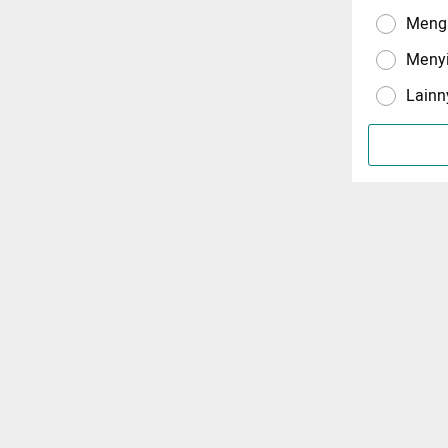
Menga
Meny
Lainn