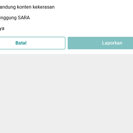
ndung konten kekerasan
inggung SARA
ya
Batal
Laporkan