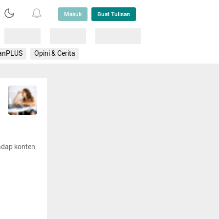
Masuk
Buat Tulisan
Loading
Loading
Lainnya
anPLUS
Opini & Cerita
adap konten