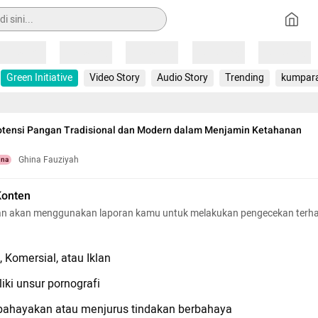
Loading
Loading
Loading
Loading
Loading
Green Initiative
Video Story
Audio Story
Trending
kumpar
tensi Pangan Tradisional dan Modern dalam Menjamin Ketahanan
Ghina Fauziyah
una
Konten
n akan menggunakan laporan kamu untuk melakukan pengecekan terh
 Komersial, atau Iklan
iki unsur pornografi
hayakan atau menjurus tindakan berbahaya