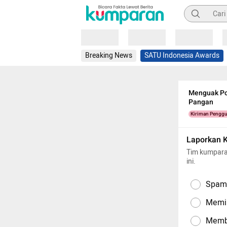
Pencarian
Loading
Loading
Loading
Breaking News
SATU Indonesia Awards
Menguak Po
Pangan
Kiriman Pengg
Laporkan 
Tim kumpara
ini.
Spam,
Memil
Memba