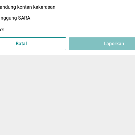
ndung konten kekerasan
inggung SARA
ya
Batal
Laporkan