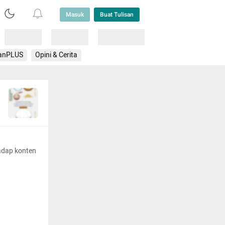
Masuk
Buat Tulisan
Loading
Loading
Lainnya
anPLUS
Opini & Cerita
adap konten