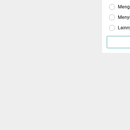
Menga
Meny
Lainn