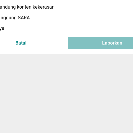
ndung konten kekerasan
inggung SARA
ya
Batal
Laporkan