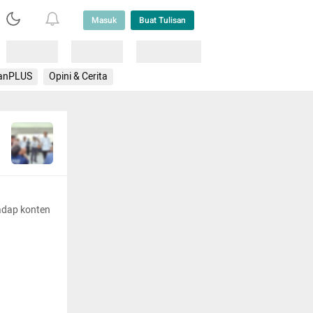
Masuk
Buat Tulisan
Loading
Loading
Lainnya
anPLUS
Opini & Cerita
adap konten