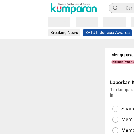
Pencarian
Loading
Loading
Loading
Breaking News
SATU Indonesia Awards
Mengupayak
Kiriman Pengg
Laporkan 
Tim kumpara
ini.
Spam,
Memil
Memba