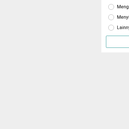
Menga
Meny
Lainn