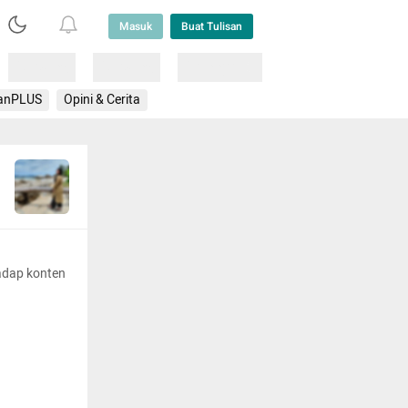
Masuk
Buat Tulisan
Loading
Loading
Lainnya
anPLUS
Opini & Cerita
adap konten