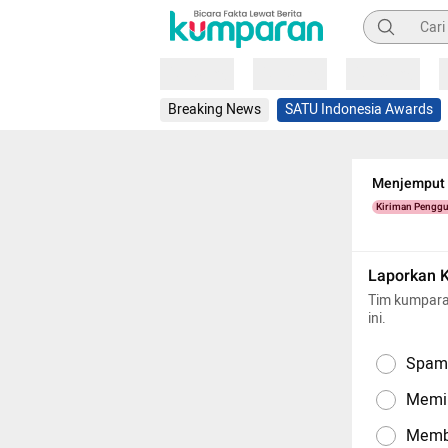
Pencarian
Loading
Loading
Loading
Breaking News
SATU Indonesia Awards
Menjemput 
Kiriman Pengg
Laporkan 
Tim kumpara
ini.
Spam,
Memil
Memba