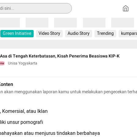
Loading
Loading
Loading
Loading
Loading
Green Initiative
Video Story
Audio Story
Trending
kumpar
Asa di Tengah Keterbatasan, Kisah Penerima Beasiswa KIP-K
Unisa Yogyakarta
una
Konten
n akan menggunakan laporan kamu untuk melakukan pengecekan terh
 Komersial, atau Iklan
iki unsur pornografi
hayakan atau menjurus tindakan berbahaya