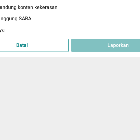
ndung konten kekerasan
inggung SARA
ya
Batal
Laporkan