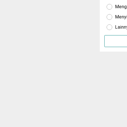
Menga
Meny
Lainn