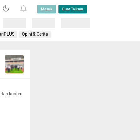
Masuk
Buat Tulisan
Loading
Loading
Lainnya
anPLUS
Opini & Cerita
adap konten