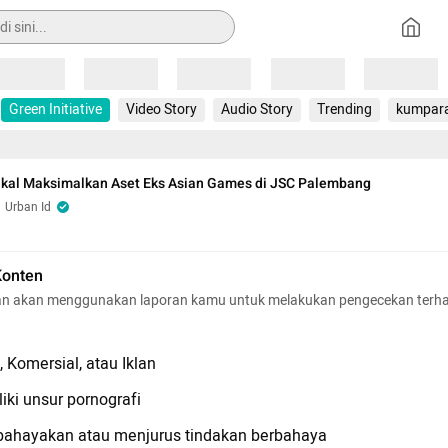
Loading
Loading
Loading
Loading
Loading
Green Initiative
Video Story
Audio Story
Trending
kumpar
kal Maksimalkan Aset Eks Asian Games di JSC Palembang
Urban Id
Konten
n akan menggunakan laporan kamu untuk melakukan pengecekan terh
 Komersial, atau Iklan
iki unsur pornografi
hayakan atau menjurus tindakan berbahaya