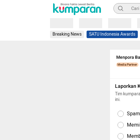
Pencarian
Loading
Loading
Loading
Breaking News
SATU Indonesia Awards
Menpora Ba
Media Partner
Laporkan 
Tim kumpara
ini.
Spam,
Memil
Memba