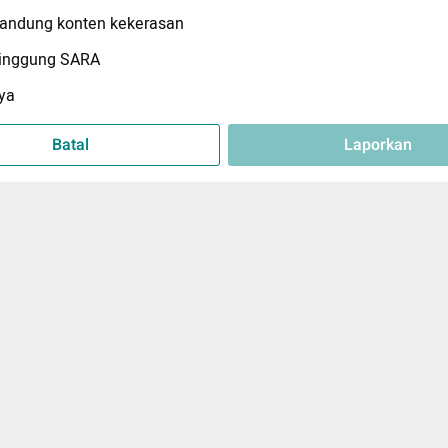
ndung konten kekerasan
inggung SARA
ya
Batal
Laporkan