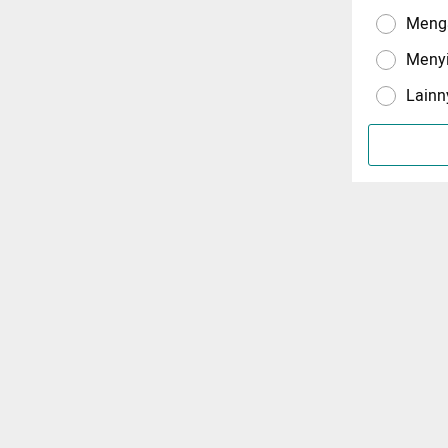
Menga
Meny
Lainn