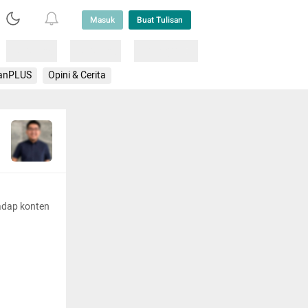
Masuk
Buat Tulisan
Loading
Loading
Lainnya
anPLUS
Opini & Cerita
adap konten