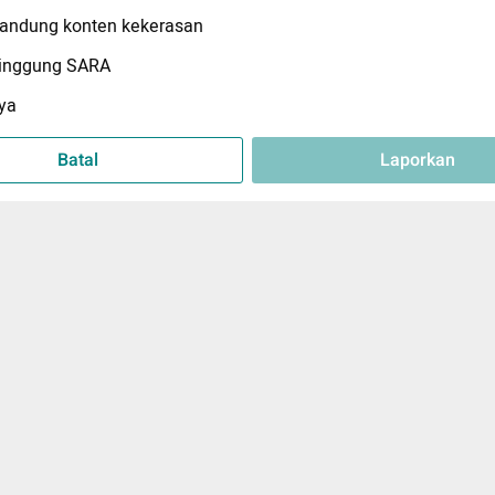
ndung konten kekerasan
inggung SARA
ya
Batal
Laporkan