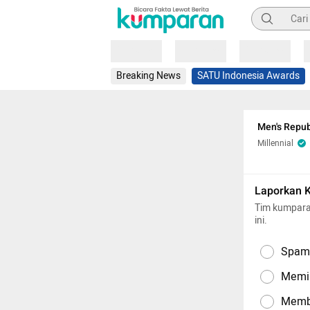
Pencarian
Loading
Loading
Loading
Breaking News
SATU Indonesia Awards
Men's Repub
Millennial
Laporkan 
Tim kumpara
ini.
Spam,
Memil
Memba