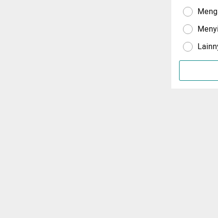
Menga
Meny
Lainn