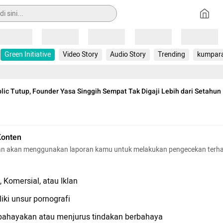
Loading
Loading
Loading
Loading
Loading
Green Initiative
Video Story
Audio Story
Trending
kumpar
lic Tutup, Founder Yasa Singgih Sempat Tak Digaji Lebih dari Setahun
Konten
n akan menggunakan laporan kamu untuk melakukan pengecekan terh
 Komersial, atau Iklan
iki unsur pornografi
hayakan atau menjurus tindakan berbahaya