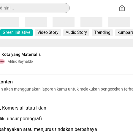
Loading
Loading
Loading
Loading
Loading
Green Initiative
Video Story
Audio Story
Trending
kumpar
i Kota yang Materialis
Aldric Raynaldo
una
Konten
n akan menggunakan laporan kamu untuk melakukan pengecekan terh
 Komersial, atau Iklan
iki unsur pornografi
hayakan atau menjurus tindakan berbahaya