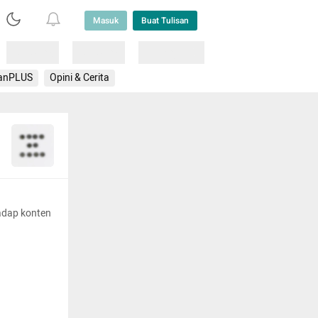
Masuk
Buat Tulisan
Loading
Loading
Lainnya
anPLUS
Opini & Cerita
adap konten