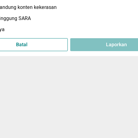
ndung konten kekerasan
inggung SARA
ya
Batal
Laporkan