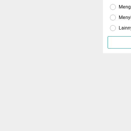
Menga
Meny
Lainn