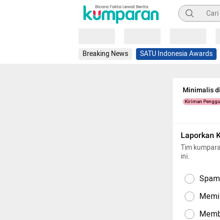
Pencarian
Loading
Loading
Loading
Breaking News
SATU Indonesia Awards
Minimalis d
Kiriman Pengg
Laporkan 
Tim kumpara
ini.
Spam,
Memil
Memba