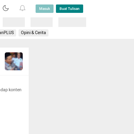
Masuk
Buat Tulisan
Loading
Loading
Lainnya
anPLUS
Opini & Cerita
adap konten