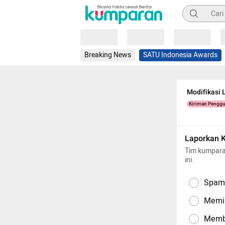
Pencarian
Loading
Loading
Loading
Breaking News
SATU Indonesia Awards
Modifikasi 
Kiriman Pengg
Laporkan 
Tim kumpara
ini.
Spam,
Memil
Memba