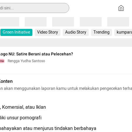
Loading
Loading
Loading
Loading
Loading
Green Initiative
Video Story
Audio Story
Trending
kumpar
Logo NU: Satire Berani atau Pelecehan?
Rengga Yudha Santoso
una
Konten
n akan menggunakan laporan kamu untuk melakukan pengecekan terh
 Komersial, atau Iklan
iki unsur pornografi
hayakan atau menjurus tindakan berbahaya