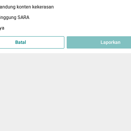
ndung konten kekerasan
inggung SARA
ya
Batal
Laporkan