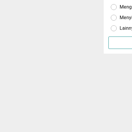
Menga
Meny
Lainn