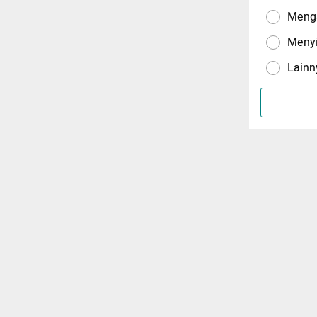
Menga
Meny
Lainn