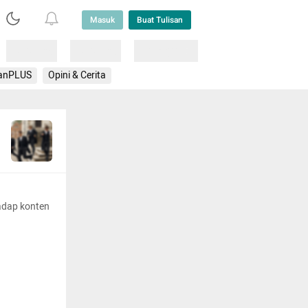
Masuk
Buat Tulisan
Loading
Loading
Lainnya
anPLUS
Opini & Cerita
adap konten