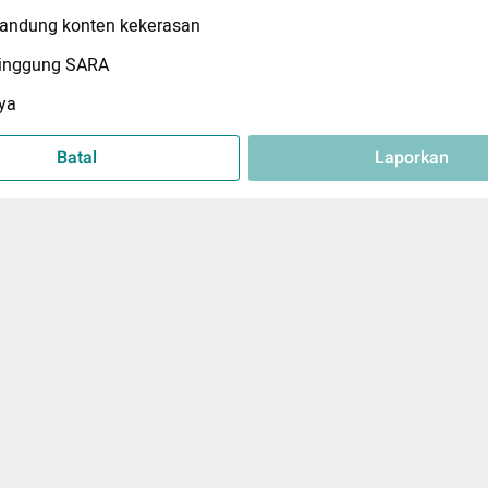
ndung konten kekerasan
inggung SARA
ya
Batal
Laporkan