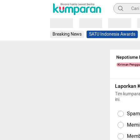
Pencarian
Loading
Loading
Loading
Breaking News
SATU Indonesia Awards
Nepotisme M
Kiriman Pengg
Laporkan 
Tim kumpara
ini.
Spam,
Memil
Memba