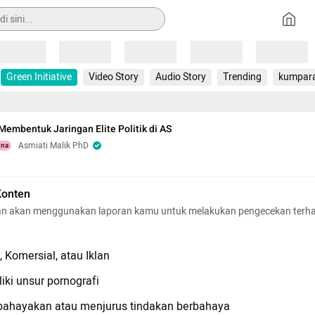
Loading
Loading
Loading
Loading
Loading
Green Initiative
Video Story
Audio Story
Trending
kumpar
embentuk Jaringan Elite Politik di AS
Asmiati Malik PhD
una
Konten
n akan menggunakan laporan kamu untuk melakukan pengecekan terh
 Komersial, atau Iklan
iki unsur pornografi
hayakan atau menjurus tindakan berbahaya