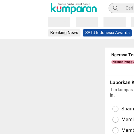
Pencarian
Loading
Loading
Loading
Breaking News
SATU Indonesia Awards
Ngerasa Ter
Kiriman Pengg
Laporkan 
Tim kumpara
ini.
Spam,
Memil
Memba