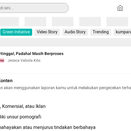
Loading
Loading
Loading
Loading
Loading
Green Initiative
Video Story
Audio Story
Trending
kumpar
tinggal, Padahal Masih Berproses
Jessica Vabiola Kilis
una
Konten
n akan menggunakan laporan kamu untuk melakukan pengecekan terh
 Komersial, atau Iklan
iki unsur pornografi
hayakan atau menjurus tindakan berbahaya