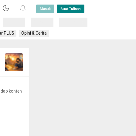
Masuk
Buat Tulisan
Loading
Loading
Lainnya
anPLUS
Opini & Cerita
adap konten