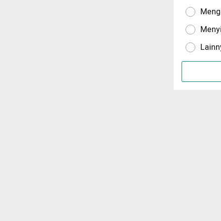
Menga
Meny
Lainn