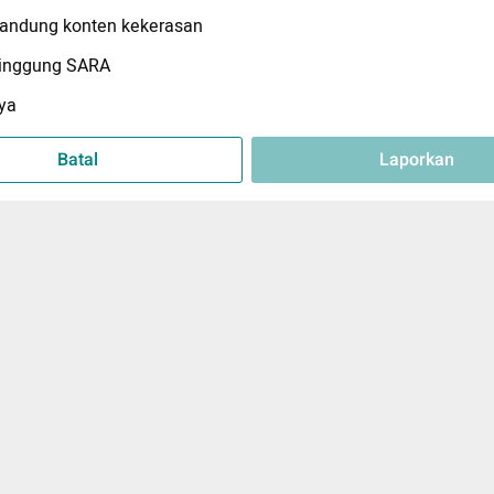
ndung konten kekerasan
inggung SARA
ya
Batal
Laporkan