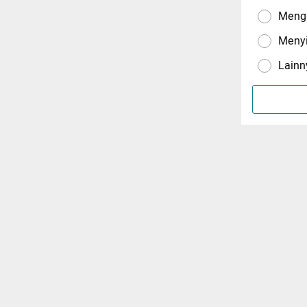
Menga
Meny
Lainn