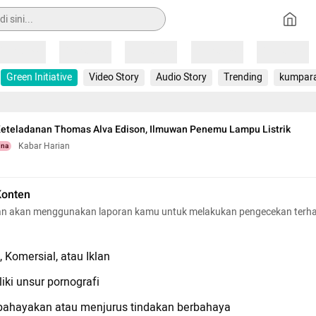
Loading
Loading
Loading
Loading
Loading
Green Initiative
Video Story
Audio Story
Trending
kumpar
 Keteladanan Thomas Alva Edison, Ilmuwan Penemu Lampu Listrik
Kabar Harian
una
Konten
n akan menggunakan laporan kamu untuk melakukan pengecekan terh
 Komersial, atau Iklan
iki unsur pornografi
hayakan atau menjurus tindakan berbahaya