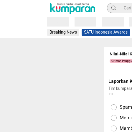
Pencarian
Loading
Loading
Loading
Breaking News
SATU Indonesia Awards
Nilai-Nilai
Kiriman Pengg
Laporkan 
Tim kumpara
ini.
Spam,
Memil
Memba