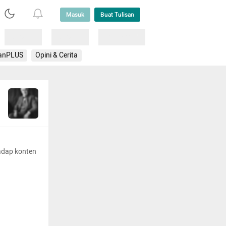
Masuk
Buat Tulisan
Loading
Loading
Lainnya
anPLUS
Opini & Cerita
adap konten