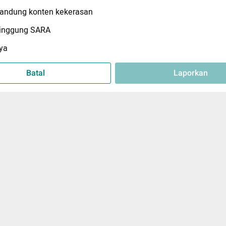
ndung konten kekerasan
inggung SARA
ya
Batal
Laporkan