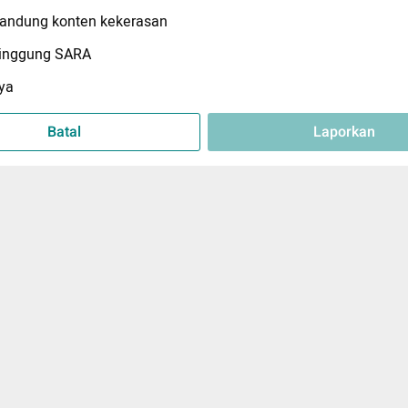
ndung konten kekerasan
inggung SARA
ya
Batal
Laporkan