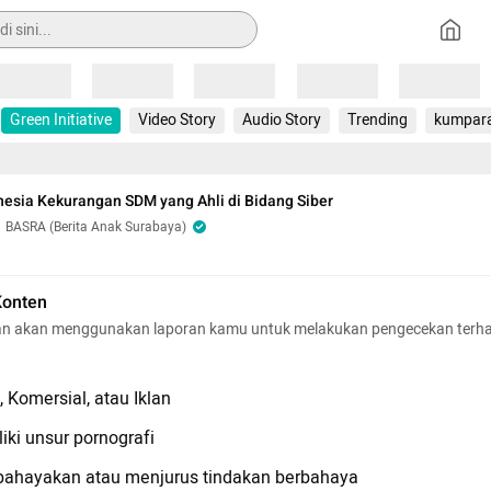
Loading
Loading
Loading
Loading
Loading
Green Initiative
Video Story
Audio Story
Trending
kumpar
nesia Kekurangan SDM yang Ahli di Bidang Siber
BASRA (Berita Anak Surabaya)
Konten
n akan menggunakan laporan kamu untuk melakukan pengecekan terh
 Komersial, atau Iklan
iki unsur pornografi
hayakan atau menjurus tindakan berbahaya