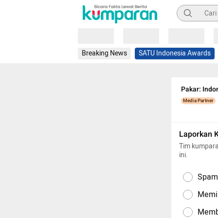
Pencarian
Loading
Loading
Loading
Breaking News
SATU Indonesia Awards
Pakar: Indo
Media Partner
Laporkan 
Tim kumpara
ini.
Spam,
Memil
Memba