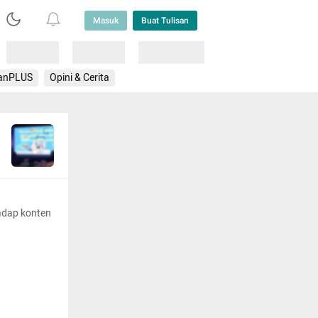
Masuk
Buat Tulisan
Loading
Loading
Lainnya
anPLUS
Opini & Cerita
adap konten