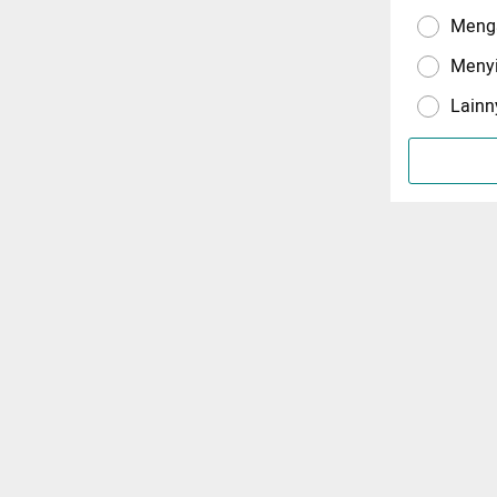
Menga
Meny
Lainn