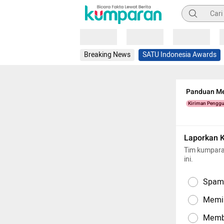
Pencarian
Loading
Loading
Loading
Breaking News
SATU Indonesia Awards
Panduan Me
Kiriman Pengg
Laporkan 
Tim kumpara
ini.
Spam,
Memil
Memba