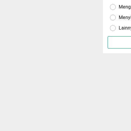
Menga
Meny
Lainn