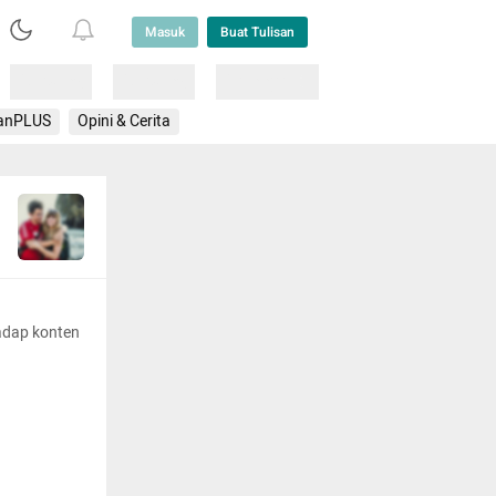
Masuk
Buat Tulisan
Loading
Loading
Lainnya
anPLUS
Opini & Cerita
adap konten