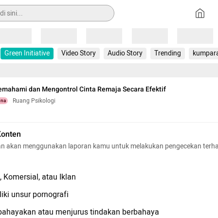
Loading
Loading
Loading
Loading
Loading
Green Initiative
Video Story
Audio Story
Trending
kumpar
mahami dan Mengontrol Cinta Remaja Secara Efektif
Ruang Psikologi
una
Konten
n akan menggunakan laporan kamu untuk melakukan pengecekan terh
 Komersial, atau Iklan
iki unsur pornografi
hayakan atau menjurus tindakan berbahaya