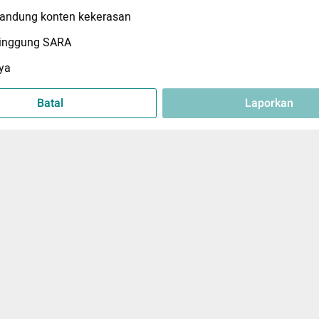
ndung konten kekerasan
inggung SARA
ya
Batal
Laporkan