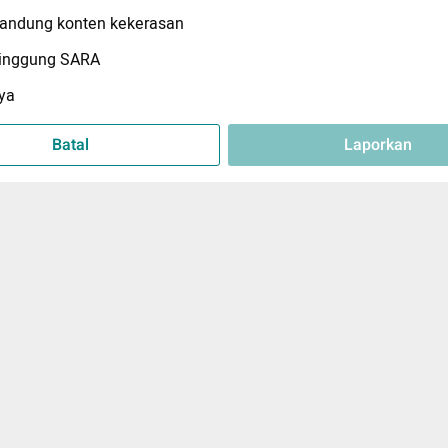
ndung konten kekerasan
inggung SARA
ya
Batal
Laporkan