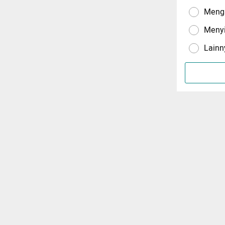
Menga
Meny
Lainn