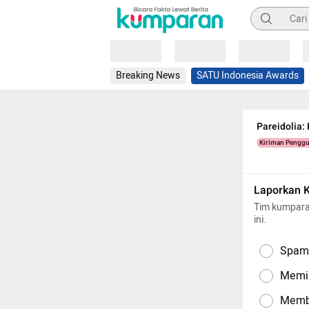
Pencarian
Loading
Loading
Loading
Breaking News
SATU Indonesia Awards
Pareidolia:
Kiriman Pengg
Laporkan 
Tim kumpara
ini.
Spam,
Memil
Memba