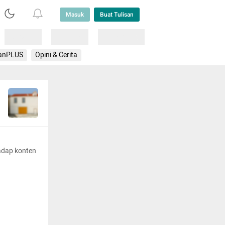
Masuk
Buat Tulisan
Loading
Loading
Lainnya
anPLUS
Opini & Cerita
adap konten