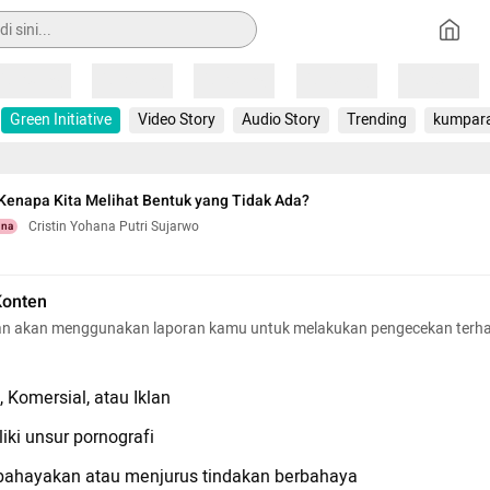
Loading
Loading
Loading
Loading
Loading
Green Initiative
Video Story
Audio Story
Trending
kumpar
 Kenapa Kita Melihat Bentuk yang Tidak Ada?
Cristin Yohana Putri Sujarwo
una
Konten
n akan menggunakan laporan kamu untuk melakukan pengecekan terh
 Komersial, atau Iklan
iki unsur pornografi
hayakan atau menjurus tindakan berbahaya