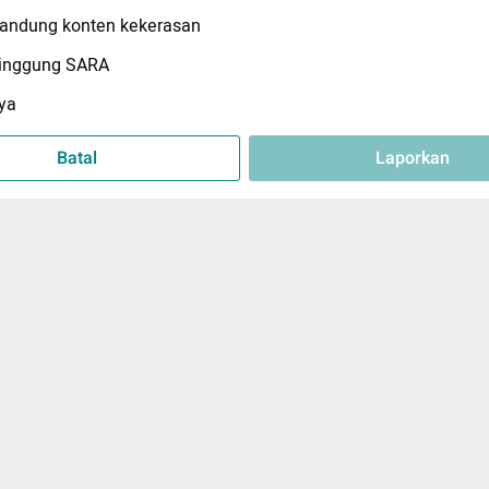
ndung konten kekerasan
inggung SARA
ya
Batal
Laporkan