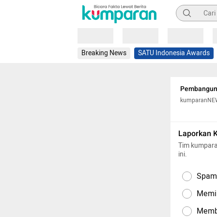
Pencarian
Loading
Loading
Loading
Breaking News
SATU Indonesia Awards
Pembangunan
kumparanNE
Laporkan 
Tim kumpara
ini.
Spam,
Memil
Memba