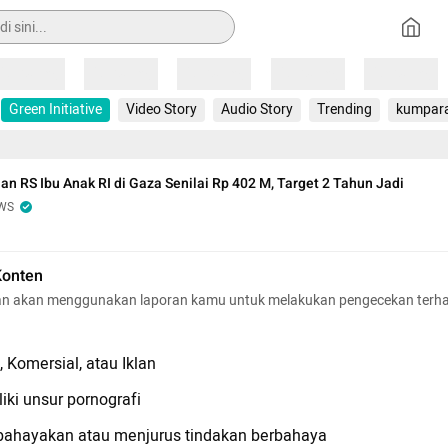
Loading
Loading
Loading
Loading
Loading
Green Initiative
Video Story
Audio Story
Trending
kumpar
 RS Ibu Anak RI di Gaza Senilai Rp 402 M, Target 2 Tahun Jadi
WS
Konten
n akan menggunakan laporan kamu untuk melakukan pengecekan terh
 Komersial, atau Iklan
iki unsur pornografi
hayakan atau menjurus tindakan berbahaya