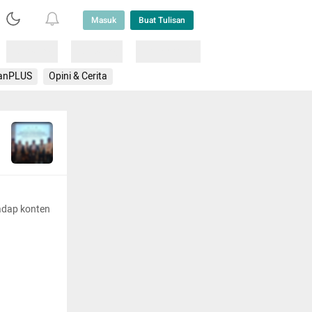
Masuk
Buat Tulisan
Loading
Loading
Lainnya
anPLUS
Opini & Cerita
adap konten