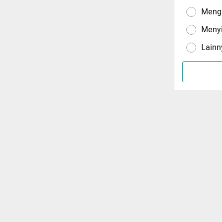
Menga
Meny
Lainn