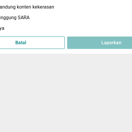
ndung konten kekerasan
inggung SARA
ya
Batal
Laporkan