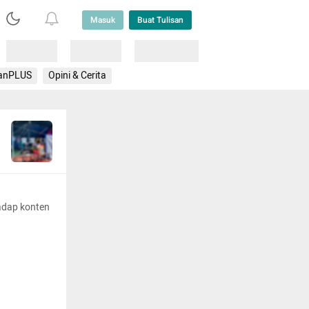
Masuk
Buat Tulisan
Loading
Loading
Lainnya
anPLUS
Opini & Cerita
adap konten