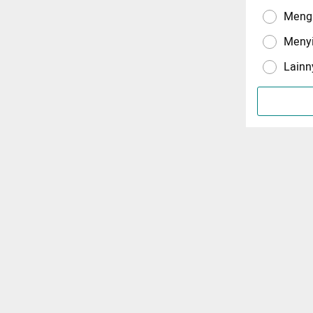
Menga
Meny
Lainn