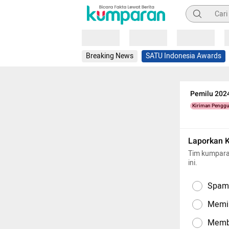
Pencarian
Loading
Loading
Loading
Breaking News
SATU Indonesia Awards
Pemilu 2024
Kiriman Pengg
Laporkan 
Tim kumpara
ini.
Spam,
Memil
Memba