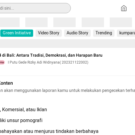
Loading
Loading
Loading
Loading
Loading
Green Initiative
Video Story
Audio Story
Trending
kumpar
 di Bali: Antara Tradisi, Demokrasi, dan Harapan Baru
I Putu Gede Rizky Adi Widnyana( 202321122002)
una
Konten
n akan menggunakan laporan kamu untuk melakukan pengecekan terh
 Komersial, atau Iklan
iki unsur pornografi
hayakan atau menjurus tindakan berbahaya