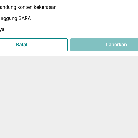
ndung konten kekerasan
inggung SARA
ya
Batal
Laporkan