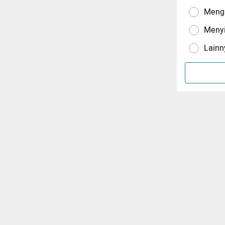
Menga
Meny
Lainn