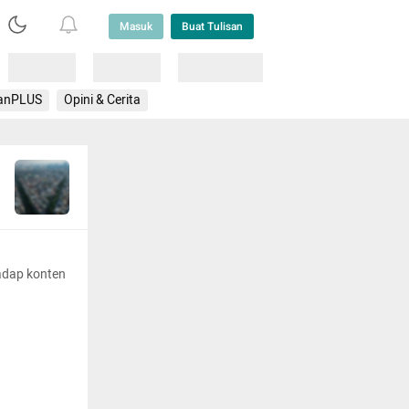
Masuk
Buat Tulisan
Loading
Loading
Lainnya
anPLUS
Opini & Cerita
adap konten