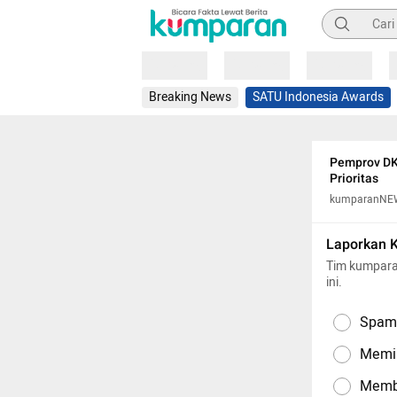
Pencarian
Loading
Loading
Loading
Breaking News
SATU Indonesia Awards
Pemprov DK
Prioritas
kumparanNE
Laporkan 
Tim kumpara
ini.
Spam,
Memil
Memba