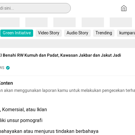
Loading
Loading
Loading
Loading
Loading
Green Initiative
Video Story
Audio Story
Trending
kumpar
I Benahi RW Kumuh dan Padat, Kawasan Jakbar dan Jakut Jadi
WS
Konten
n akan menggunakan laporan kamu untuk melakukan pengecekan terh
 Komersial, atau Iklan
iki unsur pornografi
hayakan atau menjurus tindakan berbahaya