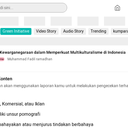
Loading
Loading
Loading
Loading
Loading
Green Initiative
Video Story
Audio Story
Trending
kumpar
 Kewarganegaraan dalam Memperkuat Multikulturalisme di Indonesia
Muhammad Fadil ramadhan
una
Konten
n akan menggunakan laporan kamu untuk melakukan pengecekan terh
 Komersial, atau Iklan
iki unsur pornografi
hayakan atau menjurus tindakan berbahaya