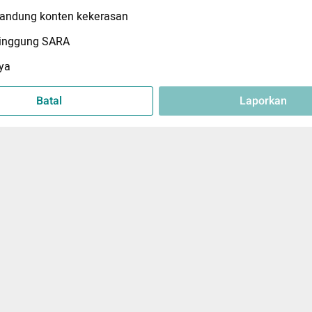
ndung konten kekerasan
inggung SARA
ya
Batal
Laporkan