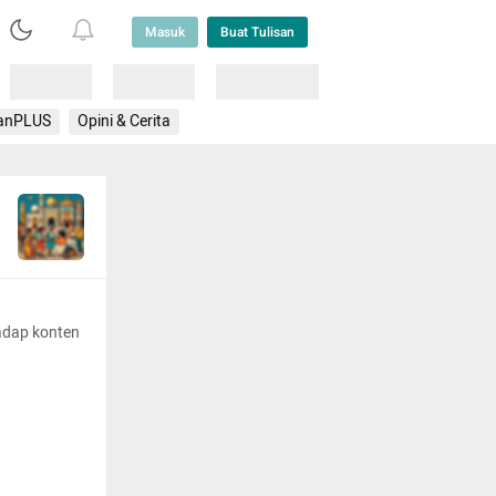
Masuk
Buat Tulisan
Loading
Loading
Lainnya
anPLUS
Opini & Cerita
adap konten