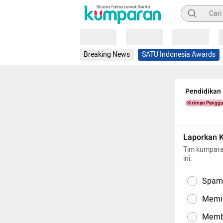
Pencarian
Loading
Loading
Loading
Breaking News
SATU Indonesia Awards
Pendidikan
Kiriman Pengg
Laporkan 
Tim kumpara
ini.
Spam,
Memil
Memba