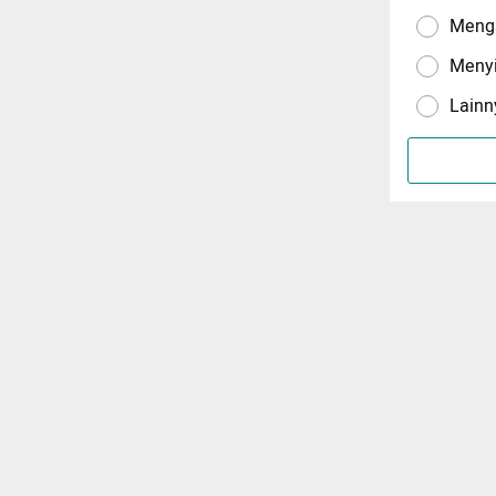
Menga
Meny
Lainn