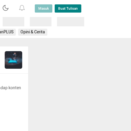
Masuk
Buat Tulisan
Loading
Loading
Lainnya
anPLUS
Opini & Cerita
adap konten