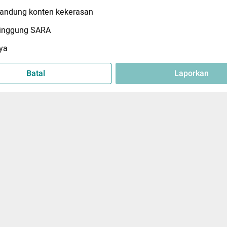
ndung konten kekerasan
inggung SARA
ya
Batal
Laporkan