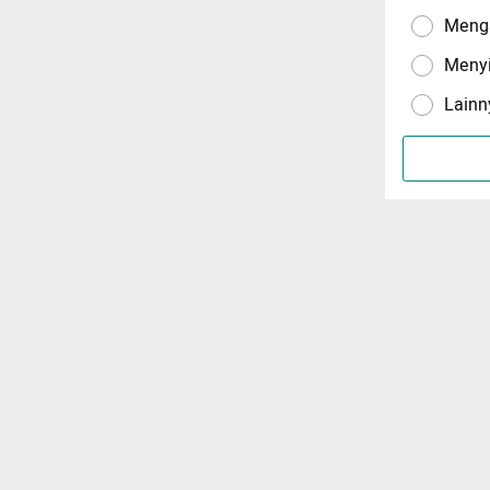
Menga
Meny
Lainn