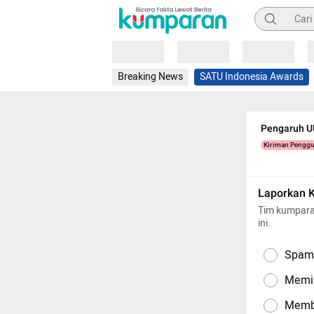
Pencarian
Loading
Loading
Loading
Breaking News
SATU Indonesia Awards
Pengaruh UU
Kiriman Pengg
Laporkan 
Tim kumpara
ini.
Spam,
Memil
Memba