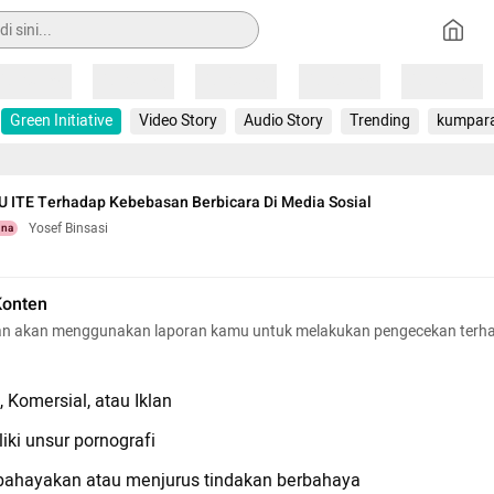
Loading
Loading
Loading
Loading
Loading
Green Initiative
Video Story
Audio Story
Trending
kumpar
 ITE Terhadap Kebebasan Berbicara Di Media Sosial
Yosef Binsasi
una
Konten
n akan menggunakan laporan kamu untuk melakukan pengecekan terh
 Komersial, atau Iklan
iki unsur pornografi
hayakan atau menjurus tindakan berbahaya