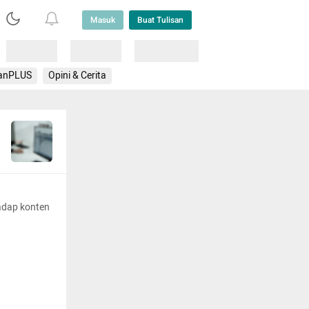
Masuk
Buat Tulisan
Loading
Loading
Lainnya
anPLUS
Opini & Cerita
adap konten