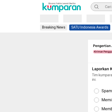
Pencarian
Loading
Loading
Loading
Breaking News
SATU Indonesia Awards
Pengertian 
Kiriman Pengg
Laporkan 
Tim kumpara
ini.
Spam,
Memil
Memba