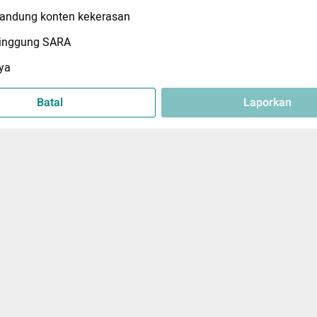
ndung konten kekerasan
inggung SARA
ya
Batal
Laporkan