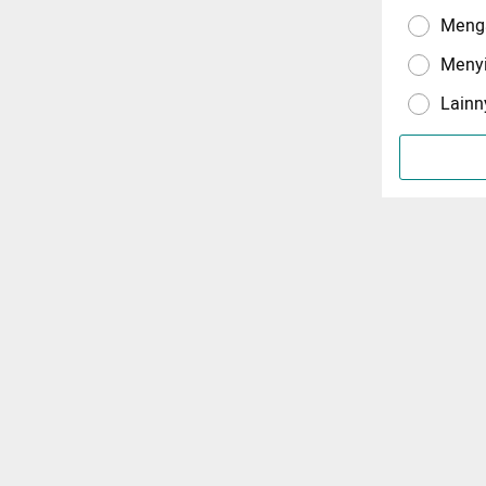
Menga
Meny
Lainn