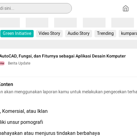
Loading
Loading
Loading
Loading
Loading
Green Initiative
Video Story
Audio Story
Trending
kumpar
AutoCAD, Fungsi, dan Fiturnya sebagai Aplikasi Desain Komputer
Berita Update
una
Konten
n akan menggunakan laporan kamu untuk melakukan pengecekan terh
 Komersial, atau Iklan
iki unsur pornografi
hayakan atau menjurus tindakan berbahaya