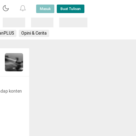
Masuk
Buat Tulisan
Loading
Loading
Lainnya
anPLUS
Opini & Cerita
adap konten