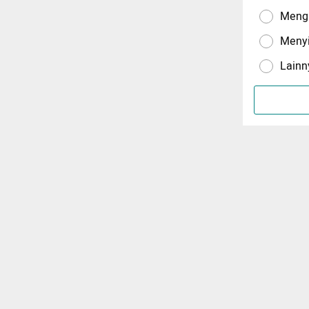
Menga
Meny
Lainn