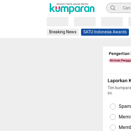
Pencarian
Loading
Loading
Loading
Breaking News
SATU Indonesia Awards
Pengertian 
Kiriman Pengg
Laporkan 
Tim kumpara
ini.
Spam,
Memil
Memba