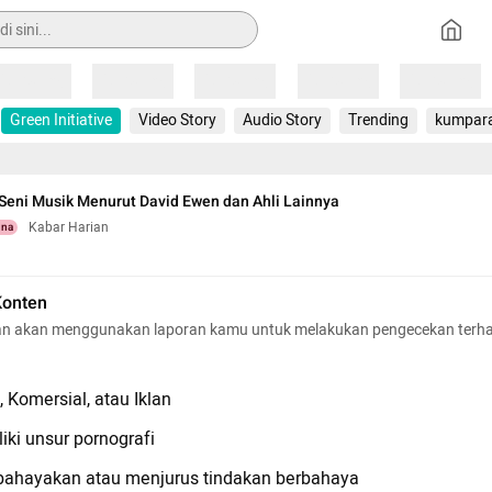
Loading
Loading
Loading
Loading
Loading
Green Initiative
Video Story
Audio Story
Trending
kumpar
Seni Musik Menurut David Ewen dan Ahli Lainnya
Kabar Harian
una
Konten
n akan menggunakan laporan kamu untuk melakukan pengecekan terh
 Komersial, atau Iklan
iki unsur pornografi
hayakan atau menjurus tindakan berbahaya