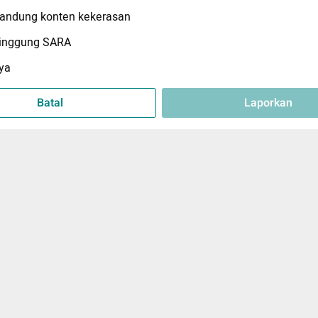
ndung konten kekerasan
inggung SARA
ya
Batal
Laporkan