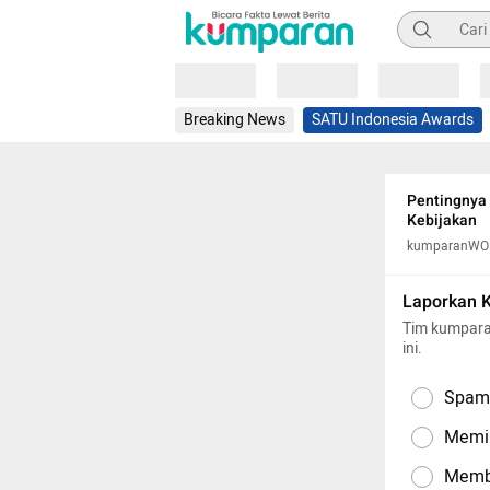
Pencarian
Loading
Loading
Loading
Breaking News
SATU Indonesia Awards
Pentingnya
Kebijakan
kumparanW
Laporkan 
Tim kumpara
ini.
Spam,
Memil
Memba