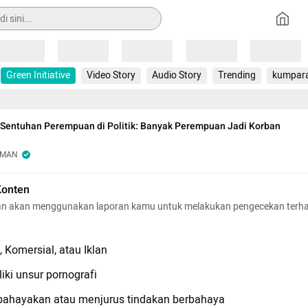
Loading
Loading
Loading
Loading
Loading
Green Initiative
Video Story
Audio Story
Trending
kumpar
 Sentuhan Perempuan di Politik: Banyak Perempuan Jadi Korban
OMAN
Konten
n akan menggunakan laporan kamu untuk melakukan pengecekan terh
 Komersial, atau Iklan
iki unsur pornografi
hayakan atau menjurus tindakan berbahaya