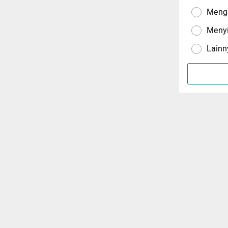
Menga
Meny
Lainn