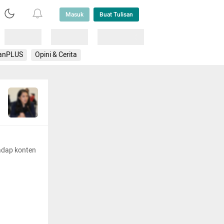
Masuk
Buat Tulisan
Loading
Loading
Lainnya
anPLUS
Opini & Cerita
adap konten