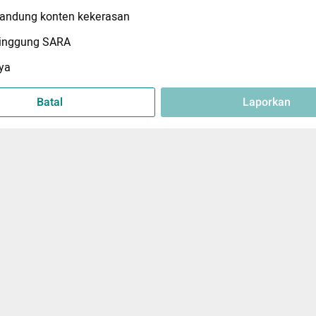
ndung konten kekerasan
inggung SARA
ya
Batal
Laporkan