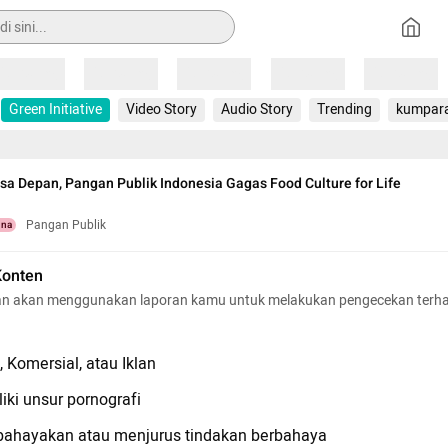
Loading
Loading
Loading
Loading
Loading
Green Initiative
Video Story
Audio Story
Trending
kumpar
sa Depan, Pangan Publik Indonesia Gagas Food Culture for Life
Pangan Publik
una
Konten
n akan menggunakan laporan kamu untuk melakukan pengecekan terh
 Komersial, atau Iklan
iki unsur pornografi
hayakan atau menjurus tindakan berbahaya