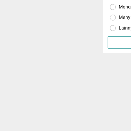
Menga
Meny
Lainn