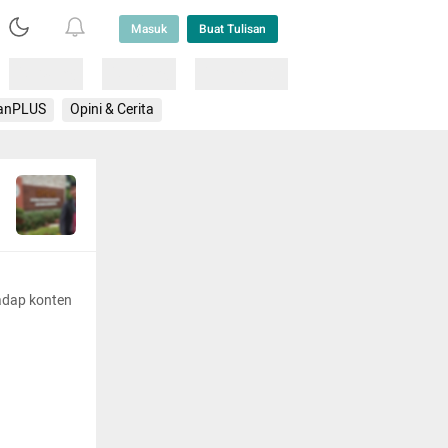
Masuk
Buat Tulisan
Loading
Loading
Lainnya
anPLUS
Opini & Cerita
adap konten