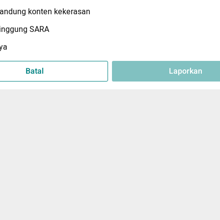
ndung konten kekerasan
inggung SARA
ya
Batal
Laporkan