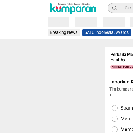
Pencarian
Loading
Loading
Loading
Breaking News
SATU Indonesia Awards
Perbaiki Ma
Healthy
Kiriman Pengg
Laporkan 
Tim kumpara
ini.
Spam,
Memil
Memba