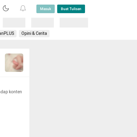
Masuk
Buat Tulisan
Loading
Loading
Lainnya
anPLUS
Opini & Cerita
adap konten