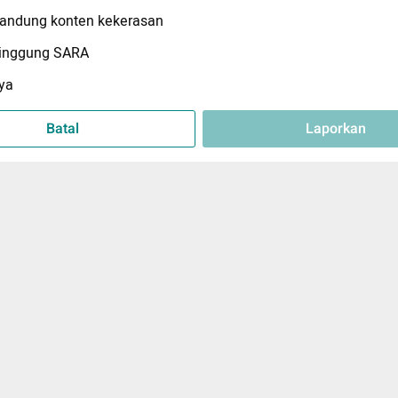
ndung konten kekerasan
inggung SARA
ya
Batal
Laporkan