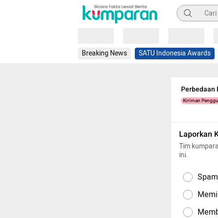
Pencarian
Loading
Loading
Loading
Breaking News
SATU Indonesia Awards
Perbedaan P
Kiriman Pengg
Laporkan 
Tim kumpara
ini.
Spam,
Memil
Memba