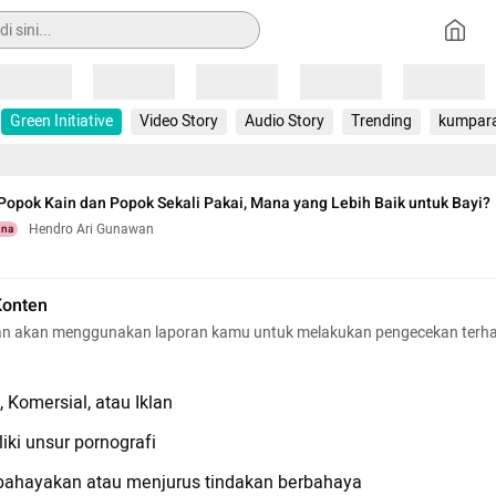
Loading
Loading
Loading
Loading
Loading
Green Initiative
Video Story
Audio Story
Trending
kumpar
opok Kain dan Popok Sekali Pakai, Mana yang Lebih Baik untuk Bayi?
Hendro Ari Gunawan
una
Konten
n akan menggunakan laporan kamu untuk melakukan pengecekan terh
 Komersial, atau Iklan
iki unsur pornografi
hayakan atau menjurus tindakan berbahaya