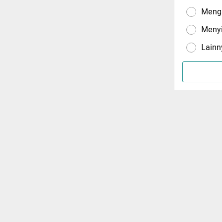
Menga
Meny
Lainn