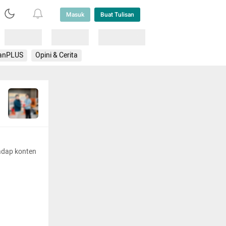
Masuk
Buat Tulisan
Loading
Loading
Lainnya
anPLUS
Opini & Cerita
adap konten