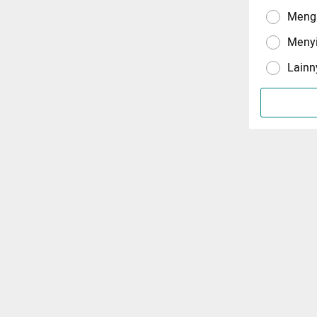
Menga
Meny
Lainn