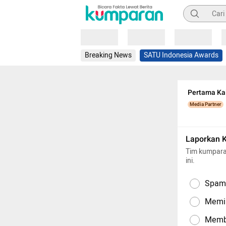
Pencarian
Loading
Loading
Loading
Breaking News
SATU Indonesia Awards
Pertama Kal
Media Partner
Laporkan 
Tim kumpara
ini.
Spam,
Memil
Memba