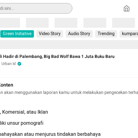
Loading
Loading
Loading
Loading
Loading
Green Initiative
Video Story
Audio Story
Trending
kumpar
i Hadir di Palembang, Big Bad Wolf Bawa 1 Juta Buku Baru
Urban Id
Konten
n akan menggunakan laporan kamu untuk melakukan pengecekan terh
 Komersial, atau Iklan
iki unsur pornografi
hayakan atau menjurus tindakan berbahaya