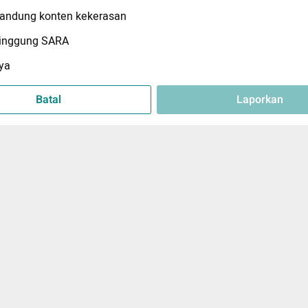
ndung konten kekerasan
inggung SARA
ya
Batal
Laporkan