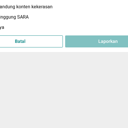
ndung konten kekerasan
inggung SARA
ya
Batal
Laporkan