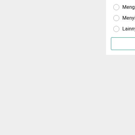
Menga
Meny
Lainn