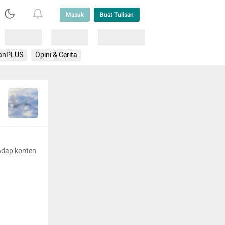
Masuk
Buat Tulisan
Loading
Loading
Lainnya
anPLUS
Opini & Cerita
adap konten