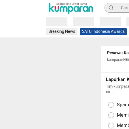
Pencarian
Loading
Loading
Loading
Breaking News
SATU Indonesia Awards
Pesawat Kor
kumparanNE
Laporkan 
Tim kumpara
ini.
Spam,
Memil
Memba