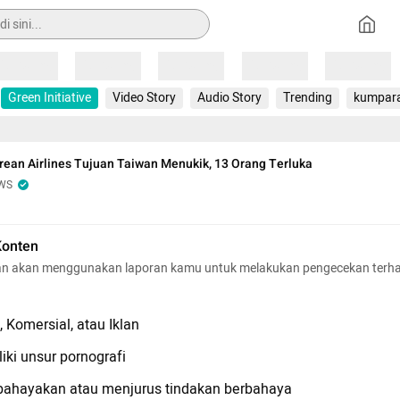
Loading
Loading
Loading
Loading
Loading
Green Initiative
Video Story
Audio Story
Trending
kumpar
ean Airlines Tujuan Taiwan Menukik, 13 Orang Terluka
WS
Konten
n akan menggunakan laporan kamu untuk melakukan pengecekan terh
 Komersial, atau Iklan
iki unsur pornografi
hayakan atau menjurus tindakan berbahaya