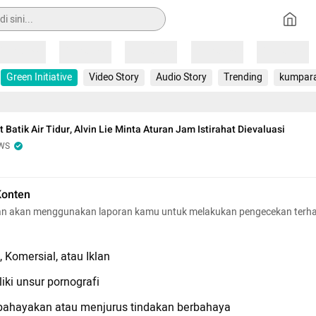
Loading
Loading
Loading
Loading
Loading
Green Initiative
Video Story
Audio Story
Trending
kumpar
t Batik Air Tidur, Alvin Lie Minta Aturan Jam Istirahat Dievaluasi
WS
Konten
n akan menggunakan laporan kamu untuk melakukan pengecekan terh
 Komersial, atau Iklan
iki unsur pornografi
hayakan atau menjurus tindakan berbahaya