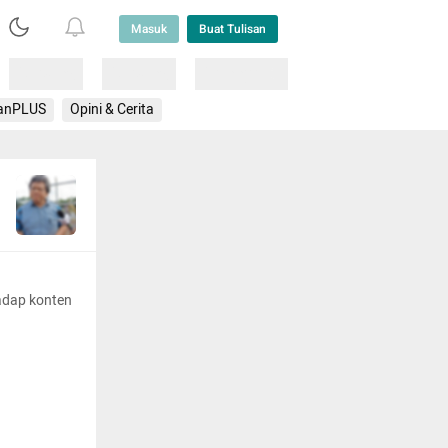
Masuk
Buat Tulisan
Loading
Loading
Lainnya
anPLUS
Opini & Cerita
adap konten