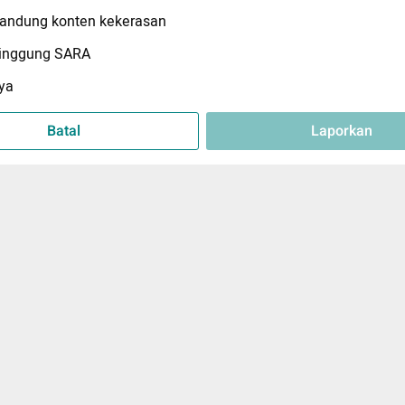
ndung konten kekerasan
inggung SARA
ya
Batal
Laporkan