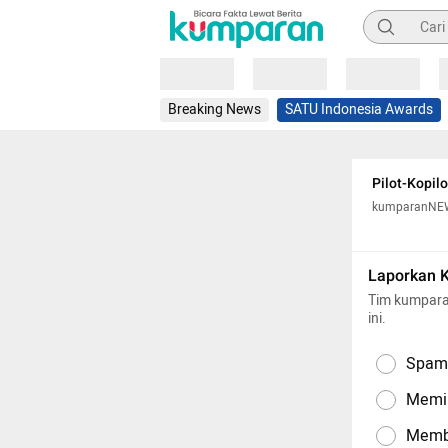
Pencarian
Loading
Loading
Loading
Breaking News
SATU Indonesia Awards
Pilot-Kopilo
kumparanNE
Laporkan 
Tim kumpara
ini.
Spam,
Memil
Memba