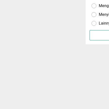
Menga
Meny
Lainn