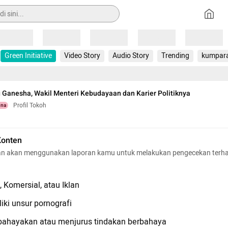
Loading
Loading
Loading
Loading
Loading
Green Initiative
Video Story
Audio Story
Trending
kumpar
ng Ganesha, Wakil Menteri Kebudayaan dan Karier Politiknya
Profil Tokoh
una
Konten
n akan menggunakan laporan kamu untuk melakukan pengecekan terh
 Komersial, atau Iklan
iki unsur pornografi
hayakan atau menjurus tindakan berbahaya