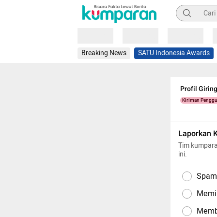
Pencarian
Loading
Loading
Loading
Breaking News
SATU Indonesia Awards
Profil Giri
Kiriman Pengg
Laporkan 
Tim kumpara
ini.
Spam,
Memil
Memba