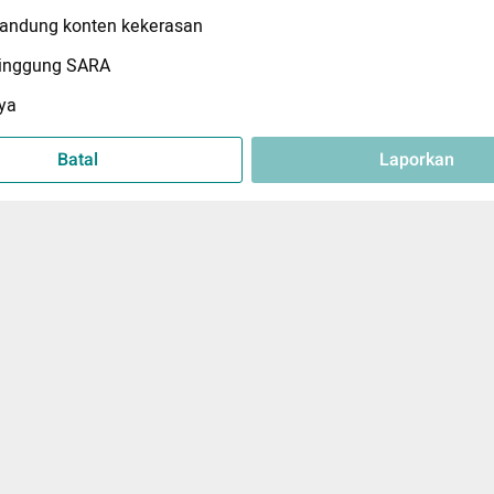
ndung konten kekerasan
inggung SARA
ya
Batal
Laporkan