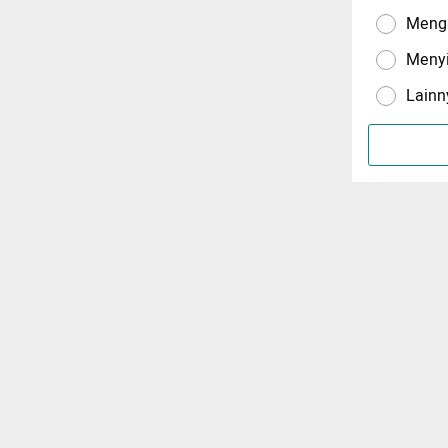
Menga
Meny
Lainn