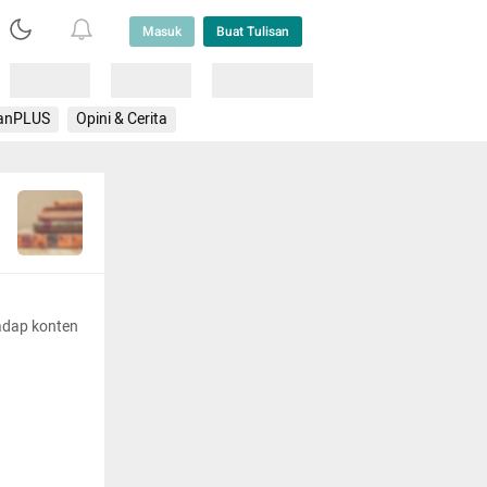
Masuk
Buat Tulisan
Loading
Loading
Lainnya
anPLUS
Opini & Cerita
adap konten