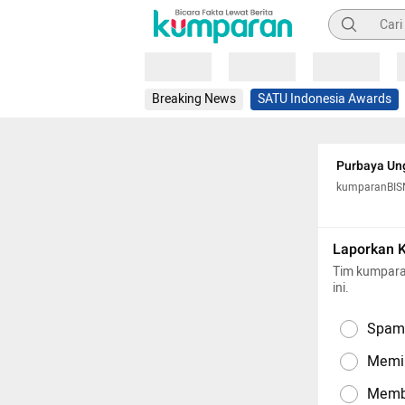
Pencarian
Loading
Loading
Loading
Breaking News
SATU Indonesia Awards
Purbaya Ung
kumparanBIS
Laporkan 
Tim kumpara
ini.
Spam,
Memil
Memba