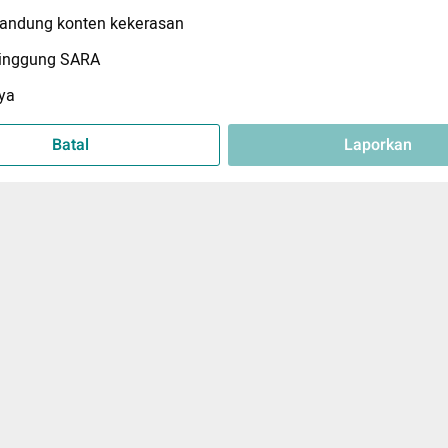
ndung konten kekerasan
inggung SARA
ya
Batal
Laporkan