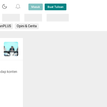
Masuk
Buat Tulisan
Loading
Loading
Lainnya
anPLUS
Opini & Cerita
adap konten