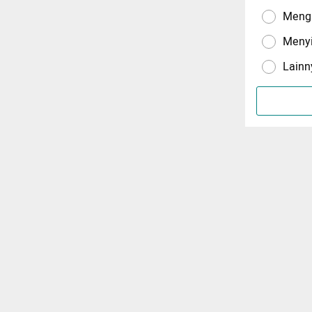
Menga
Meny
Lainn