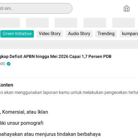
Loading
Loading
Loading
Loading
Loading
Green Initiative
Video Story
Audio Story
Trending
kumpar
kap Defisit APBN hingga Mei 2026 Capai 1,7 Persen PDB
NIS
Konten
n akan menggunakan laporan kamu untuk melakukan pengecekan terh
 Komersial, atau Iklan
iki unsur pornografi
hayakan atau menjurus tindakan berbahaya