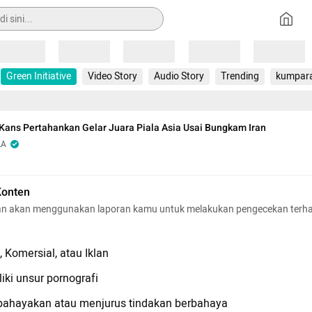
Loading
Loading
Loading
Loading
Loading
Green Initiative
Video Story
Audio Story
Trending
kumpar
Kans Pertahankan Gelar Juara Piala Asia Usai Bungkam Iran
LA
Konten
n akan menggunakan laporan kamu untuk melakukan pengecekan terh
 Komersial, atau Iklan
iki unsur pornografi
hayakan atau menjurus tindakan berbahaya