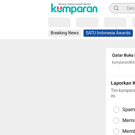
Pencarian
Loading
Loading
Loading
Breaking News
SATU Indonesia Awards
Qatar Buka 
kumparanBO
Laporkan 
Tim kumpara
ini.
Spam,
Memil
Memba