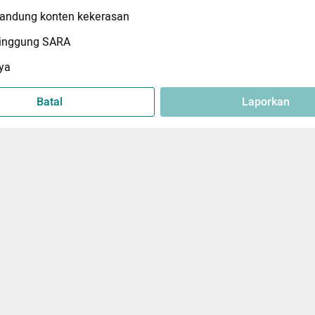
ndung konten kekerasan
inggung SARA
ya
Batal
Laporkan