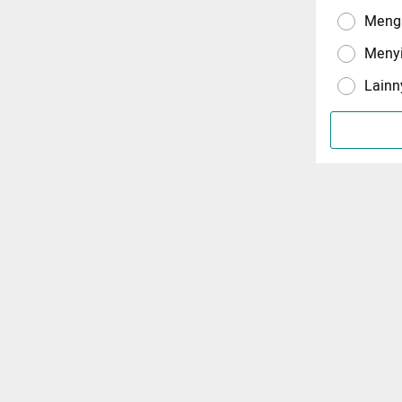
Menga
Meny
Lainn