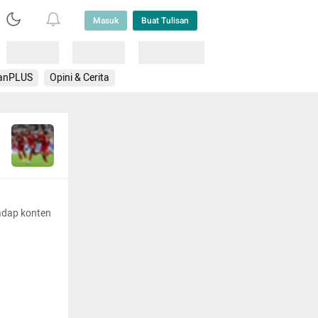
Masuk
Buat Tulisan
Loading
Loading
Lainnya
anPLUS
Opini & Cerita
adap konten