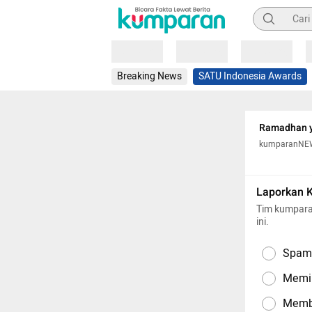
Pencarian
Loading
Loading
Loading
Breaking News
SATU Indonesia Awards
Ramadhan y
kumparanNE
Laporkan 
Tim kumpara
ini.
Spam,
Memil
Memba