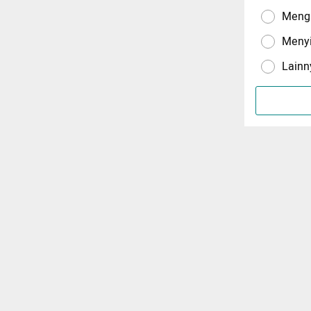
Menga
Meny
Lainn