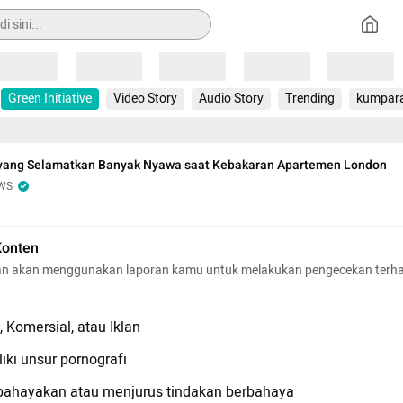
Loading
Loading
Loading
Loading
Loading
Green Initiative
Video Story
Audio Story
Trending
kumpar
ang Selamatkan Banyak Nyawa saat Kebakaran Apartemen London
WS
Konten
n akan menggunakan laporan kamu untuk melakukan pengecekan terh
 Komersial, atau Iklan
iki unsur pornografi
hayakan atau menjurus tindakan berbahaya