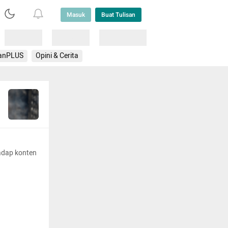
Masuk
Buat Tulisan
Loading
Loading
Lainnya
anPLUS
Opini & Cerita
adap konten