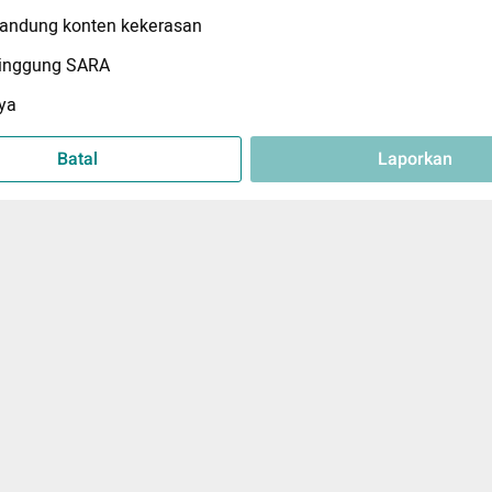
ndung konten kekerasan
inggung SARA
ya
Batal
Laporkan