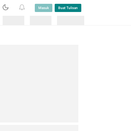
Masuk
Buat Tulisan
Loading
Loading
Lainnya