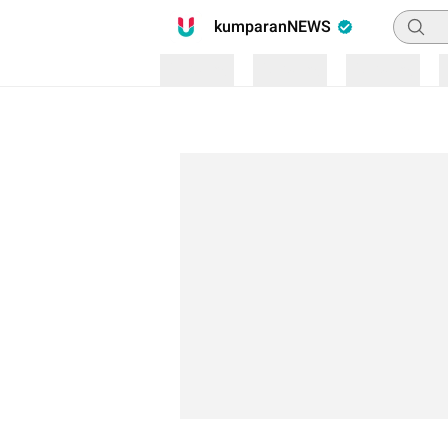
Pencari
kumparanNEWS
Loading
Loading
Loading