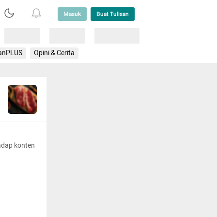
Masuk
Buat Tulisan
Loading
Loading
Lainnya
anPLUS
Opini & Cerita
adap konten