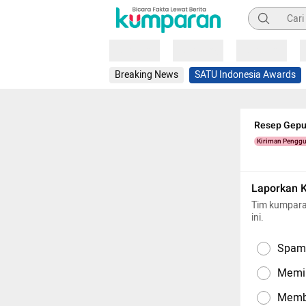
Pencarian
Loading
Loading
Loading
Breaking News
SATU Indonesia Awards
Resep Gepu
Kiriman Pengg
Laporkan 
Tim kumpara
ini.
Spam,
Memil
Memba