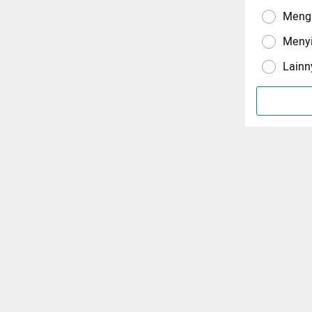
Menga
Meny
Lainn