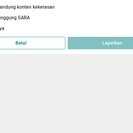
ndung konten kekerasan
inggung SARA
ya
Batal
Laporkan