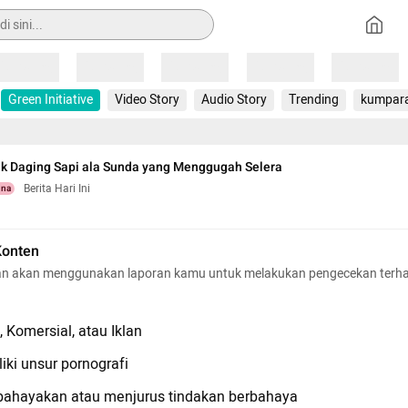
Loading
Loading
Loading
Loading
Loading
Green Initiative
Video Story
Audio Story
Trending
kumpar
k Daging Sapi ala Sunda yang Menggugah Selera
Berita Hari Ini
una
Konten
n akan menggunakan laporan kamu untuk melakukan pengecekan terh
 Komersial, atau Iklan
iki unsur pornografi
hayakan atau menjurus tindakan berbahaya