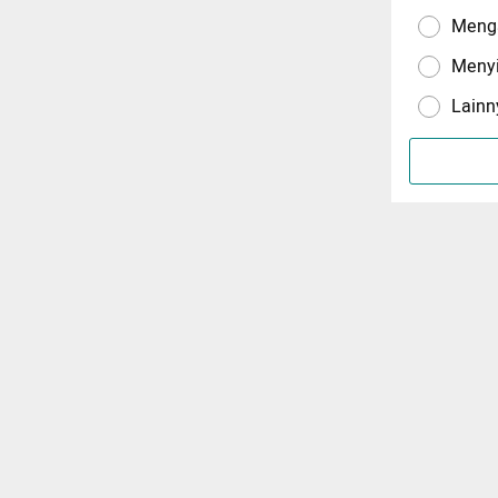
Menga
Meny
Lainn