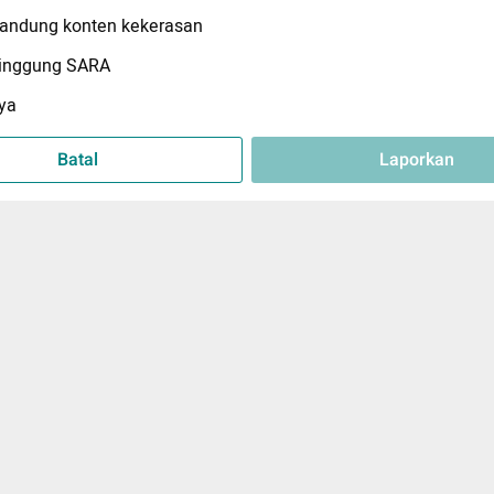
ndung konten kekerasan
inggung SARA
ya
Batal
Laporkan