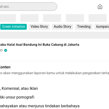
Loading
Loading
Loading
Loading
Loading
Green Initiative
Video Story
Audio Story
Trending
kumpar
abu Halal Asal Bandung Ini Buka Cabang di Jakarta
OD
Konten
n akan menggunakan laporan kamu untuk melakukan pengecekan terh
 Komersial, atau Iklan
iki unsur pornografi
hayakan atau menjurus tindakan berbahaya