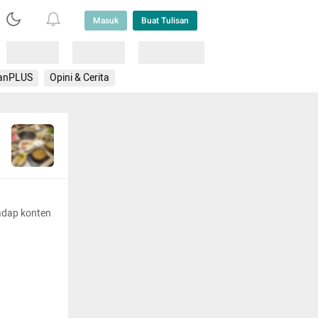
Masuk
Buat Tulisan
Loading
Loading
Lainnya
anPLUS
Opini & Cerita
adap konten