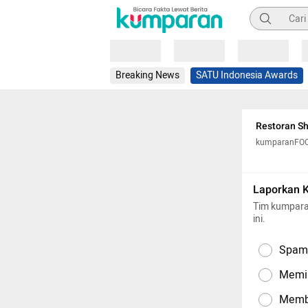
Pencarian
Loading
Loading
Loading
Breaking News
SATU Indonesia Awards
Restoran Sh
kumparanFO
Laporkan 
Tim kumpara
ini.
Spam,
Memil
Memba