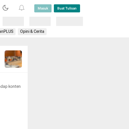
Masuk
Buat Tulisan
Loading
Loading
Lainnya
anPLUS
Opini & Cerita
adap konten