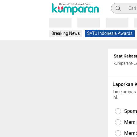
Pencarian
Loading
Loading
Loading
Breaking News
SATU Indonesia Awards
Saat Kabasa
kumparanNE
Laporkan 
Tim kumpara
ini.
Spam,
Memil
Memba