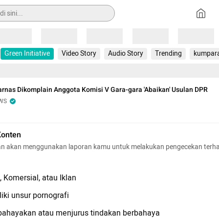
Loading
Loading
Loading
Loading
Loading
Green Initiative
Video Story
Audio Story
Trending
kumpar
rnas Dikomplain Anggota Komisi V Gara-gara 'Abaikan' Usulan DPR
WS
Konten
n akan menggunakan laporan kamu untuk melakukan pengecekan terh
 Komersial, atau Iklan
iki unsur pornografi
hayakan atau menjurus tindakan berbahaya