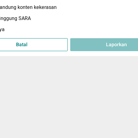
ndung konten kekerasan
inggung SARA
ya
Batal
Laporkan