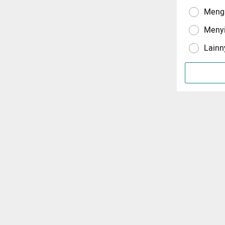
Menga
Meny
Lainn