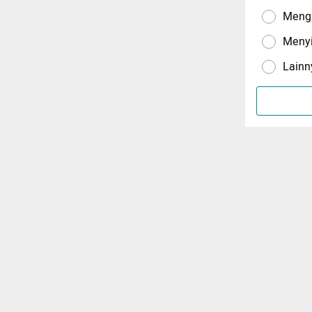
Menga
Meny
Lainn