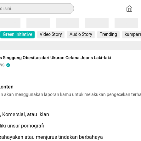
Loading
Loading
Loading
Loading
Loading
Green Initiative
Video Story
Audio Story
Trending
kumpar
 Singgung Obesitas dari Ukuran Celana Jeans Laki-laki
WS
Konten
n akan menggunakan laporan kamu untuk melakukan pengecekan terh
 Komersial, atau Iklan
iki unsur pornografi
hayakan atau menjurus tindakan berbahaya