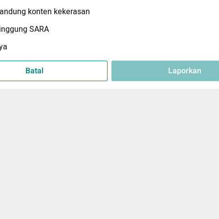
ndung konten kekerasan
inggung SARA
ya
Batal
Laporkan