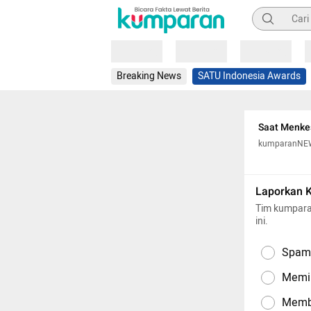
Pencarian
Loading
Loading
Loading
Breaking News
SATU Indonesia Awards
Saat Menkes
kumparanNE
Laporkan 
Tim kumpara
ini.
Spam,
Memil
Memba