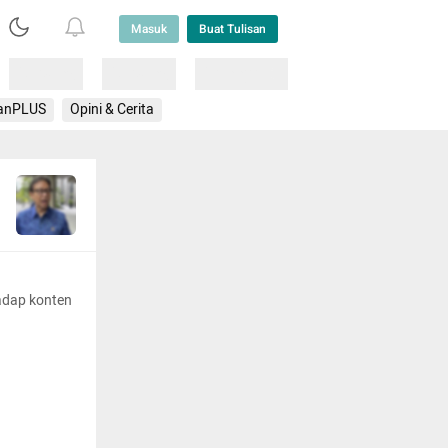
Masuk
Buat Tulisan
Loading
Loading
Lainnya
anPLUS
Opini & Cerita
adap konten