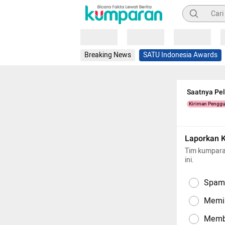
Pencarian
Loading
Loading
Loading
Breaking News
SATU Indonesia Awards
Saatnya Pe
Kiriman Pengg
Laporkan 
Tim kumpara
ini.
Spam,
Memil
Memba