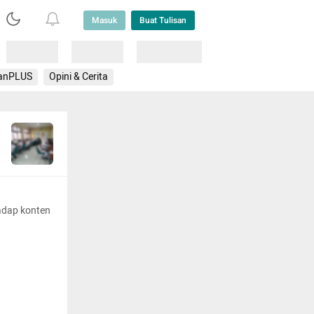
Masuk
Buat Tulisan
Loading
Loading
Lainnya
anPLUS
Opini & Cerita
adap konten