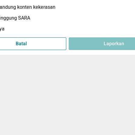
ndung konten kekerasan
inggung SARA
ya
Batal
Laporkan