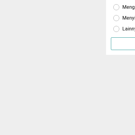
Menga
Meny
Lainn