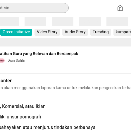
Loading
Loading
Loading
Loading
Loading
Green Initiative
Video Story
Audio Story
Trending
kumpar
latihan Guru yang Relevan dan Berdampak
Dian Safitri
una
Konten
n akan menggunakan laporan kamu untuk melakukan pengecekan terh
 Komersial, atau Iklan
iki unsur pornografi
hayakan atau menjurus tindakan berbahaya