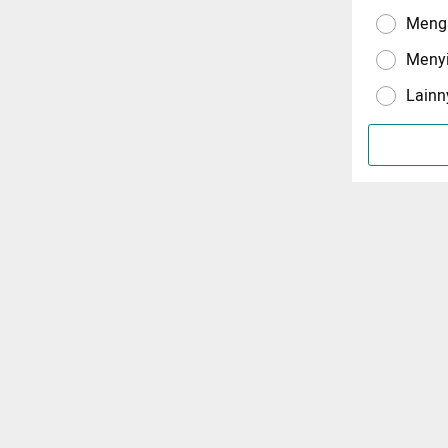
Menga
Meny
Lainn