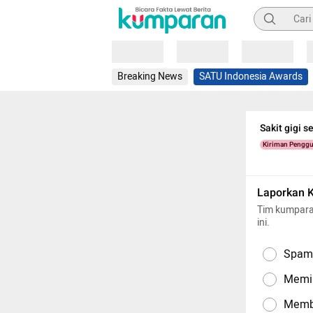
Pencarian
Loading
Loading
Loading
Breaking News
SATU Indonesia Awards
Sakit gigi 
Kiriman Pengg
Laporkan 
Tim kumpara
ini.
Spam,
Memil
Memba