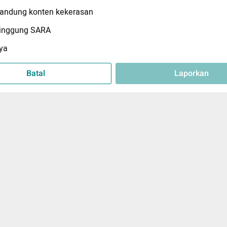
ndung konten kekerasan
inggung SARA
ya
Batal
Laporkan