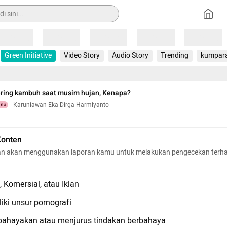
Loading
Loading
Loading
Loading
Loading
Green Initiative
Video Story
Audio Story
Trending
kumpar
sering kambuh saat musim hujan, Kenapa?
Karuniawan Eka Dirga Harmiyanto
una
Konten
n akan menggunakan laporan kamu untuk melakukan pengecekan terh
 Komersial, atau Iklan
iki unsur pornografi
hayakan atau menjurus tindakan berbahaya