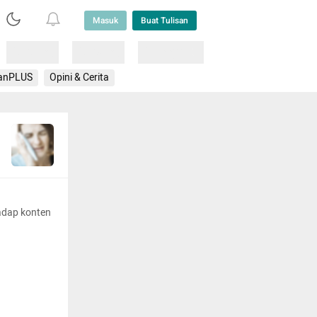
Masuk
Buat Tulisan
Loading
Loading
Lainnya
anPLUS
Opini & Cerita
adap konten