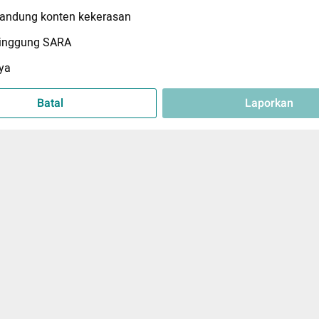
ndung konten kekerasan
inggung SARA
ya
Batal
Laporkan