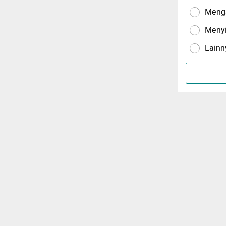
Menga
Meny
Lainn