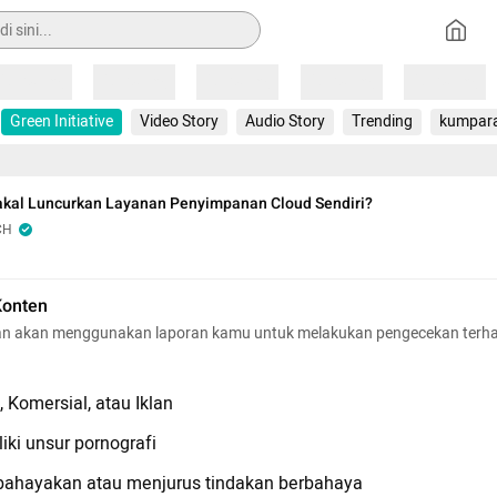
Loading
Loading
Loading
Loading
Loading
Green Initiative
Video Story
Audio Story
Trending
kumpar
kal Luncurkan Layanan Penyimpanan Cloud Sendiri?
CH
Konten
n akan menggunakan laporan kamu untuk melakukan pengecekan terh
 Komersial, atau Iklan
iki unsur pornografi
hayakan atau menjurus tindakan berbahaya