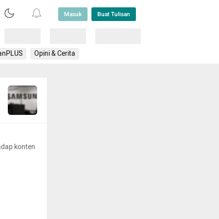
Masuk
Buat Tulisan
Loading
Loading
Lainnya
anPLUS
Opini & Cerita
adap konten