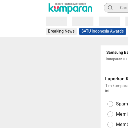
Pencarian
Loading
Loading
Loading
Breaking News
SATU Indonesia Awards
Samsung Ba
kumparanTE
Laporkan 
Tim kumpara
ini.
Spam,
Memil
Memba