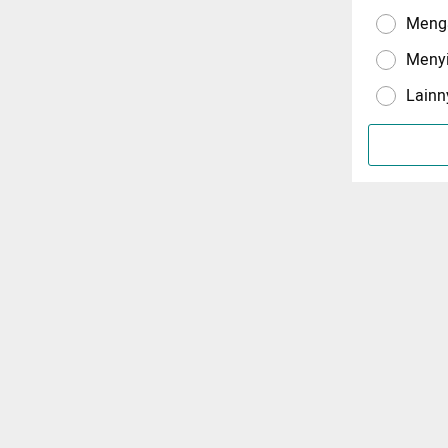
Menga
Meny
Lainn