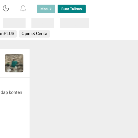
Masuk
Buat Tulisan
Loading
Loading
Lainnya
anPLUS
Opini & Cerita
adap konten