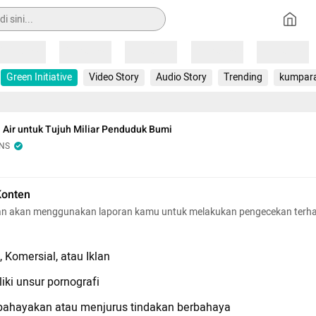
Loading
Loading
Loading
Loading
Loading
Green Initiative
Video Story
Audio Story
Trending
kumpar
 Air untuk Tujuh Miliar Penduduk Bumi
INS
Konten
n akan menggunakan laporan kamu untuk melakukan pengecekan terh
 Komersial, atau Iklan
iki unsur pornografi
hayakan atau menjurus tindakan berbahaya