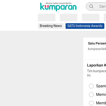
Pencarian
Loading
Loading
Loading
Breaking News
SATU Indonesia Awards
Satu Persen
kumparanSA
Laporkan 
Tim kumpara
ini.
Spam,
Memil
Memba