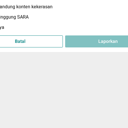
ndung konten kekerasan
inggung SARA
ya
Batal
Laporkan