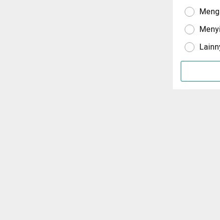
Menga
Meny
Lainn