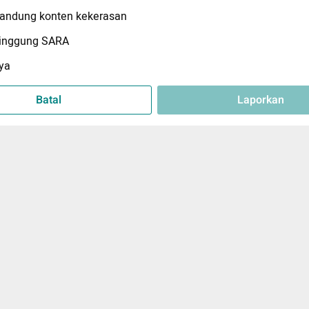
ndung konten kekerasan
inggung SARA
ya
Batal
Laporkan