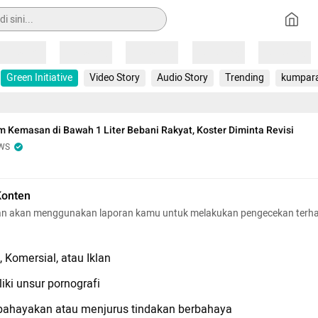
Loading
Loading
Loading
Loading
Loading
Green Initiative
Video Story
Audio Story
Trending
kumpar
m Kemasan di Bawah 1 Liter Bebani Rakyat, Koster Diminta Revisi
WS
Konten
n akan menggunakan laporan kamu untuk melakukan pengecekan terh
 Komersial, atau Iklan
iki unsur pornografi
hayakan atau menjurus tindakan berbahaya