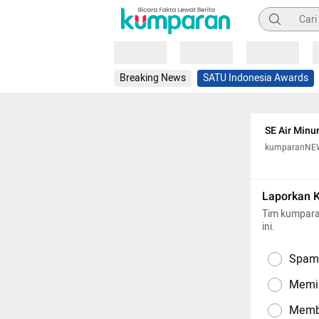
Pencarian
Loading
Loading
Loading
Breaking News
SATU Indonesia Awards
SE Air Minu
kumparanNE
Laporkan 
Tim kumpara
ini.
Spam,
Memil
Memba