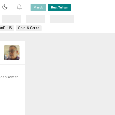
Masuk
Buat Tulisan
Loading
Loading
Lainnya
anPLUS
Opini & Cerita
adap konten