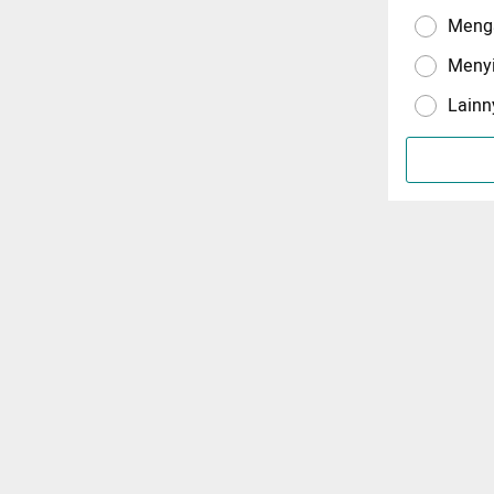
Menga
Meny
Lainn