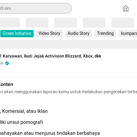
Loading
Loading
Loading
Loading
Loading
Green Initiative
Video Story
Audio Story
Trending
kumpar
 Karyawan, Ikuti Jejak Activision Blizzard, Xbox, dkk
CH
Konten
n akan menggunakan laporan kamu untuk melakukan pengecekan terh
 Komersial, atau Iklan
iki unsur pornografi
hayakan atau menjurus tindakan berbahaya