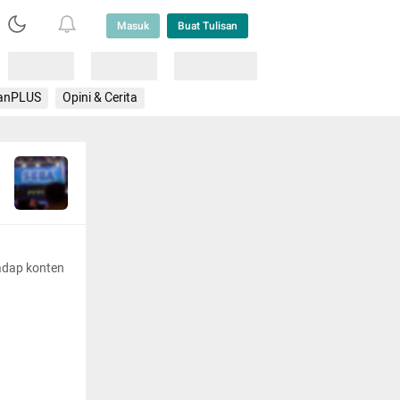
Masuk
Buat Tulisan
Loading
Loading
Lainnya
anPLUS
Opini & Cerita
adap konten