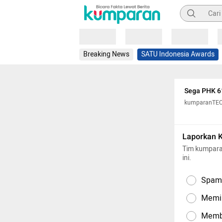
Pencarian
Loading
Loading
Loading
Breaking News
SATU Indonesia Awards
Sega PHK 61
kumparanTE
Laporkan 
Tim kumpara
ini.
Spam,
Memil
Memba