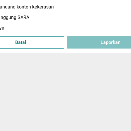
ndung konten kekerasan
inggung SARA
ya
Batal
Laporkan