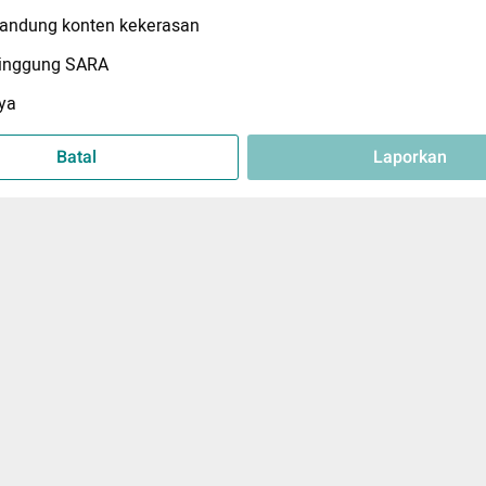
ndung konten kekerasan
inggung SARA
ya
Batal
Laporkan