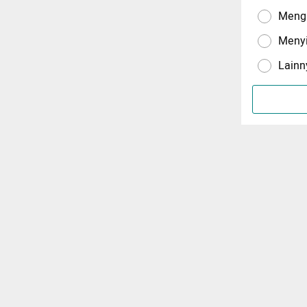
Menga
Meny
Lainn