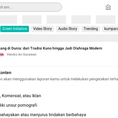
Loading
Loading
Loading
Loading
Loading
Green Initiative
Video Story
Audio Story
Trending
kumpar
ang di Dunia: dari Tradisi Kuno hingga Jadi Olahraga Modern
Hendro Ari Gunawan
una
Konten
n akan menggunakan laporan kamu untuk melakukan pengecekan terh
 Komersial, atau Iklan
iki unsur pornografi
hayakan atau menjurus tindakan berbahaya