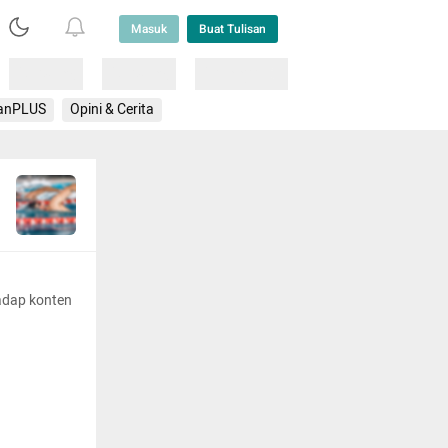
Masuk
Buat Tulisan
Loading
Loading
Lainnya
anPLUS
Opini & Cerita
adap konten