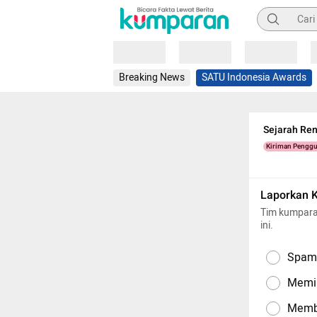
Pencarian
Loading
Loading
Loading
Breaking News
SATU Indonesia Awards
Sejarah Ren
Kiriman Pengg
Laporkan 
Tim kumpara
ini.
Spam,
Memil
Memba