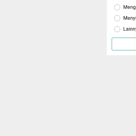
Menga
Meny
Lainn