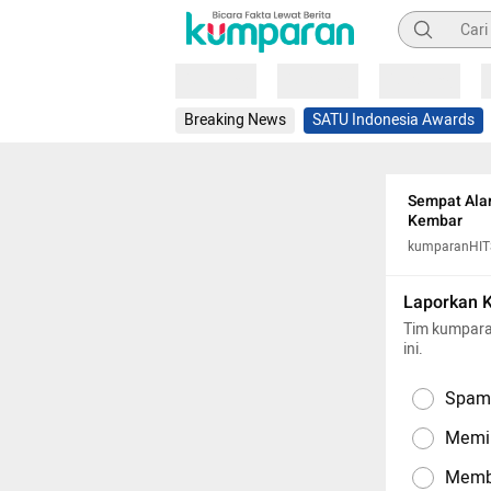
Pencarian
Loading
Loading
Loading
Breaking News
SATU Indonesia Awards
Sempat Ala
Kembar
kumparanHIT
Laporkan 
Tim kumpara
ini.
Spam,
Memil
Memba