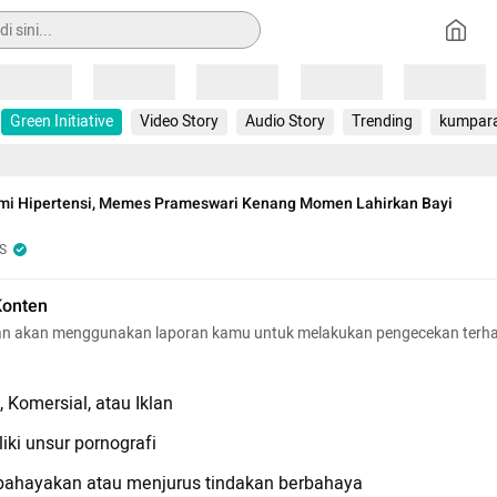
Loading
Loading
Loading
Loading
Loading
Green Initiative
Video Story
Audio Story
Trending
kumpar
mi Hipertensi, Memes Prameswari Kenang Momen Lahirkan Bayi
S
Konten
n akan menggunakan laporan kamu untuk melakukan pengecekan terh
 Komersial, atau Iklan
iki unsur pornografi
hayakan atau menjurus tindakan berbahaya