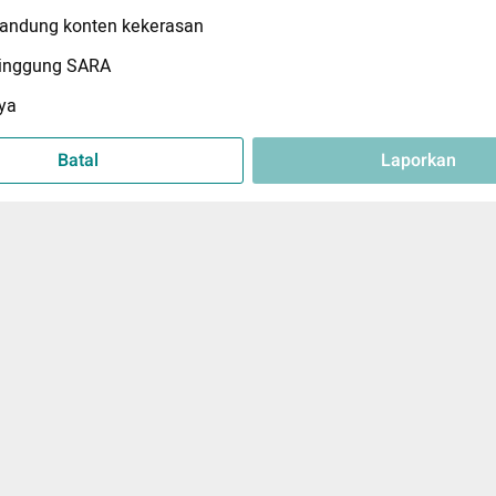
ndung konten kekerasan
inggung SARA
ya
Batal
Laporkan