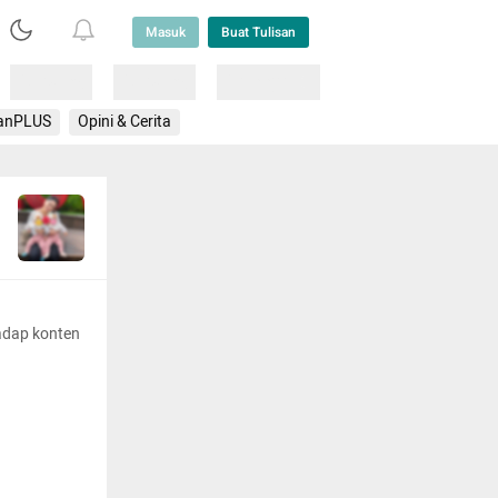
Masuk
Buat Tulisan
Loading
Loading
Lainnya
anPLUS
Opini & Cerita
adap konten