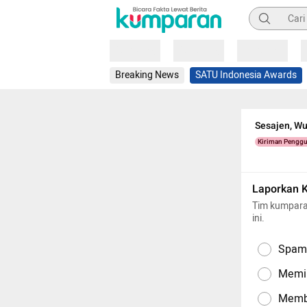
Pencarian
Loading
Loading
Loading
Breaking News
SATU Indonesia Awards
Sesajen, Wu
Kiriman Pengg
Laporkan 
Tim kumpara
ini.
Spam,
Memil
Memba