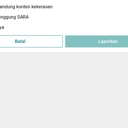
ndung konten kekerasan
inggung SARA
ya
Batal
Laporkan