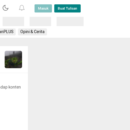
Masuk
Buat Tulisan
Loading
Loading
Lainnya
anPLUS
Opini & Cerita
adap konten