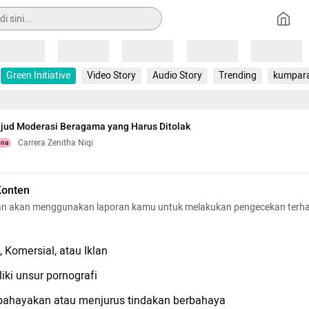
Loading
Loading
Loading
Loading
Loading
Green Initiative
Video Story
Audio Story
Trending
kumpar
jud Moderasi Beragama yang Harus Ditolak
Carrera Zenitha Niqi
una
Konten
n akan menggunakan laporan kamu untuk melakukan pengecekan terh
 Komersial, atau Iklan
iki unsur pornografi
hayakan atau menjurus tindakan berbahaya