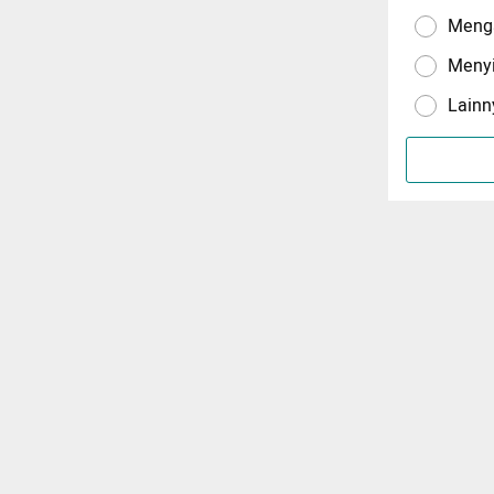
Menga
Meny
Lainn