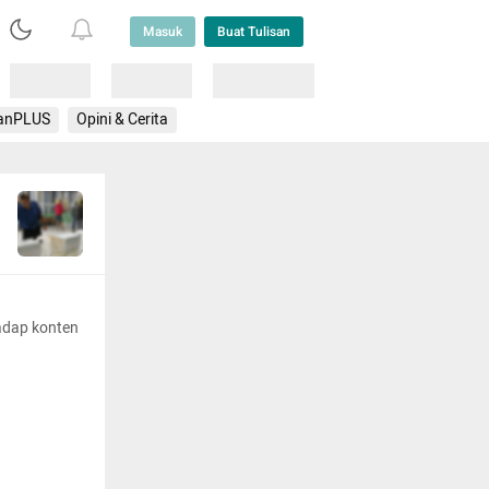
Masuk
Buat Tulisan
Loading
Loading
Lainnya
anPLUS
Opini & Cerita
adap konten