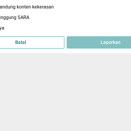
ndung konten kekerasan
inggung SARA
ya
Batal
Laporkan