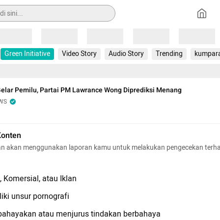
Loading
Loading
Loading
Loading
Loading
Green Initiative
Video Story
Audio Story
Trending
kumpar
elar Pemilu, Partai PM Lawrance Wong Diprediksi Menang
WS
Konten
n akan menggunakan laporan kamu untuk melakukan pengecekan terh
 Komersial, atau Iklan
iki unsur pornografi
hayakan atau menjurus tindakan berbahaya