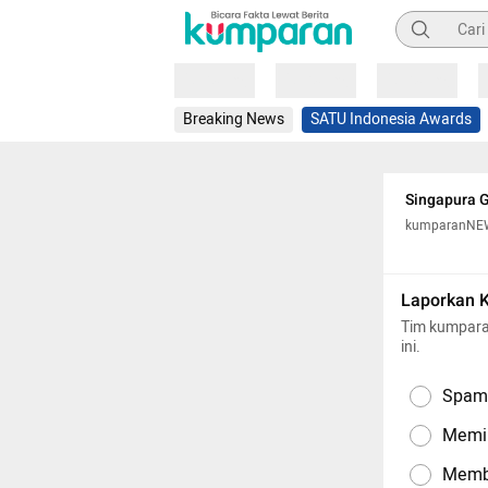
Pencarian
Loading
Loading
Loading
Breaking News
SATU Indonesia Awards
Singapura G
kumparanNE
Laporkan 
Tim kumpara
ini.
Spam,
Memil
Memba