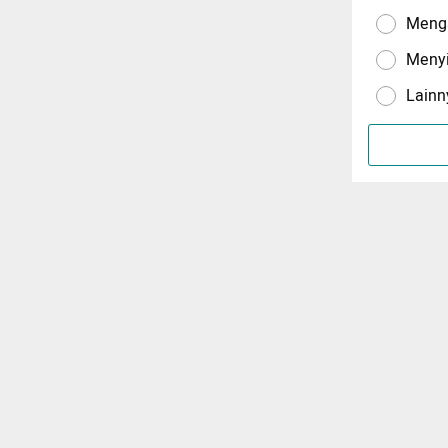
Menga
Meny
Lainn