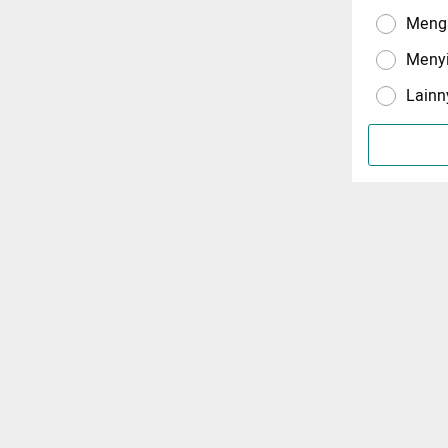
Menga
Meny
Lainn