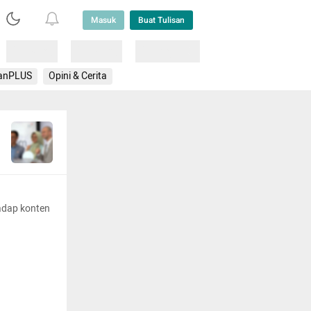
Masuk
Buat Tulisan
Loading
Loading
Lainnya
anPLUS
Opini & Cerita
adap konten