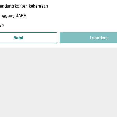
ndung konten kekerasan
inggung SARA
ya
Batal
Laporkan