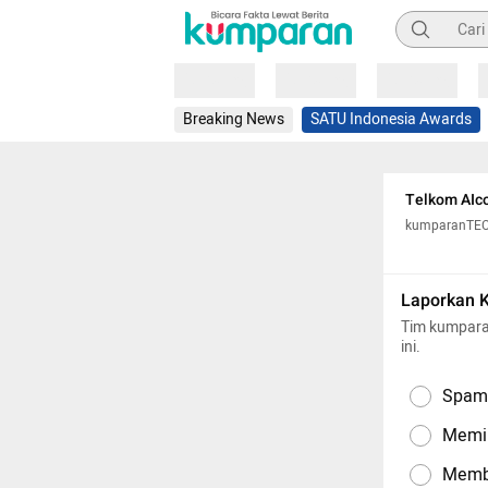
Pencarian
Loading
Loading
Loading
Breaking News
SATU Indonesia Awards
Telkom AIco
kumparanTE
Laporkan 
Tim kumpara
ini.
Spam,
Memil
Memba