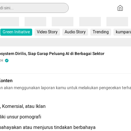
Loading
Loading
Loading
Loading
Loading
Green Initiative
Video Story
Audio Story
Trending
kumpar
system Dirilis, Siap Garap Peluang AI di Berbagai Sektor
CH
Konten
n akan menggunakan laporan kamu untuk melakukan pengecekan terh
 Komersial, atau Iklan
iki unsur pornografi
hayakan atau menjurus tindakan berbahaya