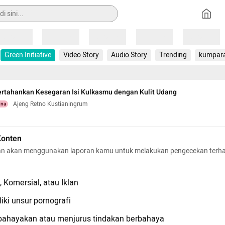
Loading
Loading
Loading
Loading
Loading
Green Initiative
Video Story
Audio Story
Trending
kumpar
rtahankan Kesegaran Isi Kulkasmu dengan Kulit Udang
Ajeng Retno Kustianingrum
una
Konten
n akan menggunakan laporan kamu untuk melakukan pengecekan terh
 Komersial, atau Iklan
iki unsur pornografi
hayakan atau menjurus tindakan berbahaya