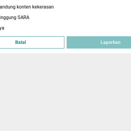
ndung konten kekerasan
inggung SARA
ya
Batal
Laporkan