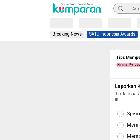
Pencarian
Loading
Loading
Loading
Breaking News
SATU Indonesia Awards
Tips Mempe
Kiriman Pengg
Laporkan 
Tim kumpara
ini.
Spam,
Memil
Memba