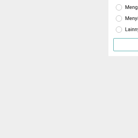
Menga
Meny
Lainn