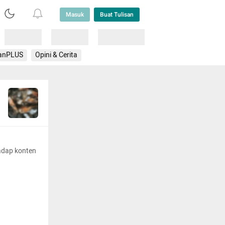
Masuk
Buat Tulisan
Loading
Loading
Lainnya
anPLUS
Opini & Cerita
adap konten