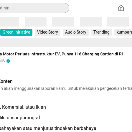
Loading
Loading
Loading
Loading
Loading
Green Initiative
Video Story
Audio Story
Trending
kumpar
a Motor Perluas Infrastruktur EV, Punya 116 Charging Station di RI
NIS
Konten
n akan menggunakan laporan kamu untuk melakukan pengecekan terh
 Komersial, atau Iklan
iki unsur pornografi
hayakan atau menjurus tindakan berbahaya