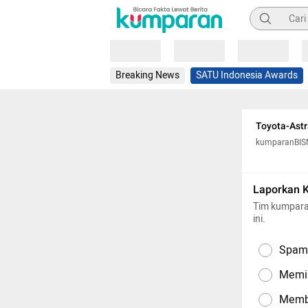
Pencarian
Loading
Loading
Loading
Breaking News
SATU Indonesia Awards
Toyota-Astr
kumparanBIS
Laporkan 
Tim kumpara
ini.
Spam,
Memil
Memba