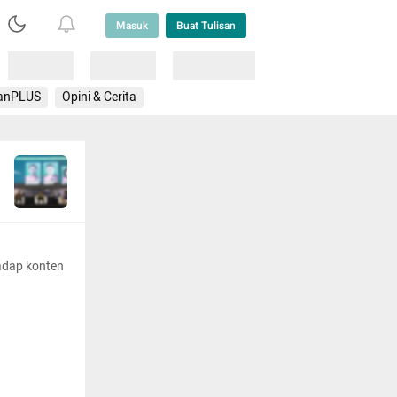
Masuk
Buat Tulisan
Loading
Loading
Lainnya
anPLUS
Opini & Cerita
adap konten