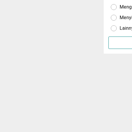
Menga
Meny
Lainn