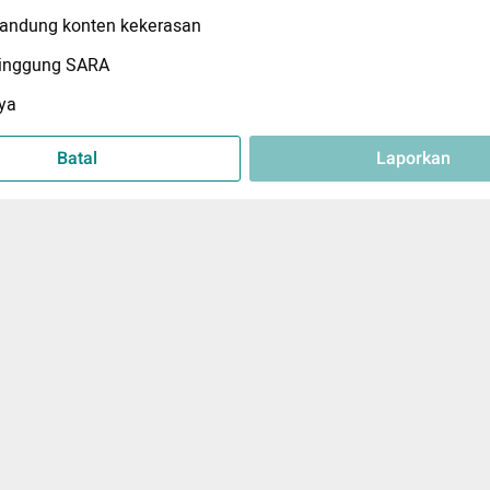
ndung konten kekerasan
inggung SARA
ya
Batal
Laporkan